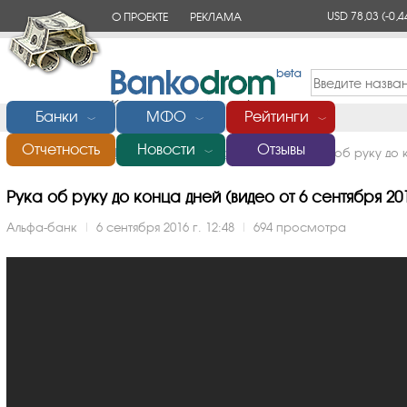
USD 78,03
(-0,4
О ПРОЕКТЕ
РЕКЛАМА
КОНТАКТЫ
Банки
МФО
Рейтинги
﹀
﹀
﹀
Отчетность
Новости
Отзывы
Главная
/
Банки России
/
Альфа-банк
/
Видео
/
Рука об руку до 
﹀
Рука об руку до конца дней (видео от 6 сентября 201
Альфа-банк
|
6 сентября 2016 г. 12:48
|
694 просмотра