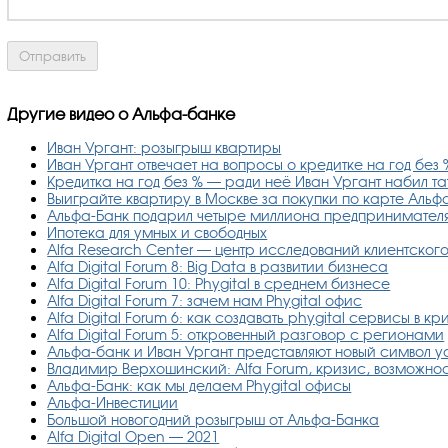
Другие видео о Альфа-банке
Иван Ургант: розыгрыш квартиры
Иван Ургант отвечает на вопросы о кредитке на год без 
Кредитка на год без % — ради неё Иван Ургант набил та
Выиграйте квартиру в Москве за покупки по карте Альф
Альфа-Банк подарил четыре миллиона предпринимател
Ипотека для умных и свободных
Alfa Research Center — центр исследований клиентског
Alfa Digital Forum 8: Big Data в развитии бизнеса
Alfa Digital Forum 10: Phygital в среднем бизнесе
Alfa Digital Forum 7: зачем нам Phygital офис
Alfa Digital Forum 6: как создавать phygital сервисы в кр
Alfa Digital Forum 5: откровенный разговор с регионами
Альфа-банк и Иван Ургант представляют новый символ 
Владимир Верхошинский: Alfa Forum, кризис, возможнос
Альфа-Банк: как мы делаем Phygital офисы
Альфа-Инвестиции
Большой новогодний розыгрыш от Альфа-Банка
Alfa Digital Open — 2021