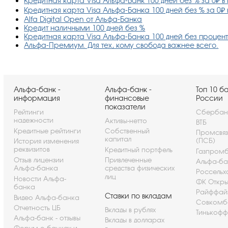
Кредитная карта Visa Альфа-Банк 100 дней без % за 0₽ 
Кредитная карта Visa Альфа-Банка 100 дней без % за 0₽
Alfa Digital Open от Альфа-Банка
Кредит наличными 100 дней без %
Кредитная карта Visa Альфа-Банка 100 дней без процен
Альфа-Премиум. Для тех, кому свобода важнее всего.
Альфа-банк -
Альфа-банк -
Топ 10 б
информация
финансовые
России
показатели
Рейтинги
Сбербан
надежности
Активы-нетто
ВТБ
Кредитные рейтинги
Собственный
Промсвя
капитал
(ПСБ)
История изменения
реквизитов
Кредитный портфель
Газпром
Отзыв лицензии
Привлеченные
Альфа-ба
Альфа-банка
средства физических
Россельх
лиц
Новости Альфа-
ФК Откры
банка
Райффай
Ставки по вкладам
Видео Альфа-банка
Совкомб
Отчетность ЦБ
Вклады в рублях
Тинькофф
Альфа-банк - отзывы
Вклады в долларах