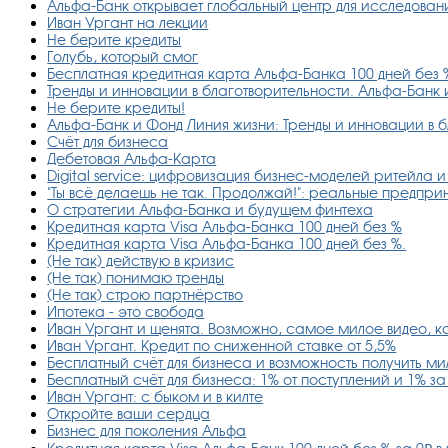
Альфа-Банк открывает глобальный центр для исследован
Иван Ургант на лекции
Не берите кредиты
Голубь, который смог
Бесплатная кредитная карта Альфа-Банка 100 дней без 
Тренды и инновации в благотворительности. Альфа-Банк 
Не берите кредиты!
Альфа-Банк и Фонд Линия жизни: Тренды и инновации в 
Счёт для бизнеса
Дебетовая Альфа-Карта
Digital service: цифровизация бизнес-моделей ритейла
"Ты всё делаешь не так. Продолжай!": реальные предпр
О стратегии Альфа-Банка и будущем финтеха
Кредитная карта Visa Альфа-Банка 100 дней без %
Кредитная карта Visa Альфа-Банка 100 дней без %.
(Не так) действую в кризис
(Не так) понимаю тренды
(Не так) строю партнёрство
Ипотека - это свобода
Иван Ургант и щенята. Возможно, самое милое видео, к
Иван Ургант. Кредит по сниженной ставке от 5,5%
Бесплатный счёт для бизнеса и возможность получить м
Бесплатный счёт для бизнеса: 1% от поступлений и 1% з
Иван Ургант: с быком и в килте
Откройте ваши сердца
Бизнес для поколения Альфа