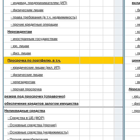
- индивид. предпринимателям (ИП)
вкла
- физическим лицам
- 
- права требования (в т.ч. недвижимость)
- 
- прочие кредитные операции
- 
Нерезидентам
- 
- иностранным государствам
- 
- юр. лицам
- 
- физ. лицам
- 
Просрочка по портфелю, в т.ч.
цен
- юридические лицам (вкл. ИП)
- 
- физические лицам
- 
- нерезидентам
- 
- прочая просрочка
Нерез
резерв под просрочку (справочно)
- юр
обеспечение кредитов залогом имущества
- фи
Неликвидные средства
- пр
- Средства в ЦБ (ФОР)
- Основные средства (прочие)
- Основные средства (недвижимость)
- Прочая иммобилизация