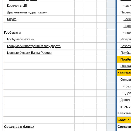
Корсчет в ЦБ
- эм
Драгметаллы и драг. камни
Переоц
Биржа
- ос
- це
Госбумаги
- пр
Госбумаги России
Резер
Госбумаги иностранных государств
Безвоз
Ценные бумаги Банка России
Прибы
Прибыл
Обяза
Капитал (
Основн
- Ба
- До
Дополн
в т.ч.
Капитал
Соотно
Средства в банках
Средств