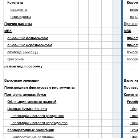
Корсчета
Корсч
резиденты
рези
нерезиденты
нере
Прочие расчеты
Прочие 
МБК
МБК
выданные резидентам
привл
выданные нерезидентам
привл
размещенный в ЦБ
привле
просрочка
просро
резерв под просрочку
Валютные операции
Валютн
Производные финансовые инструменты
Произв
Портфель ценных бумаг
Клиентс
Облигации местных властей
Рези
Ценные бумаги банков
- бю
- облигации и векселя резидентов
- вн
- облигации и векселя нерезидентов
- не
Корпоративные облигации
- ко
- корпоративные облигации
- фи