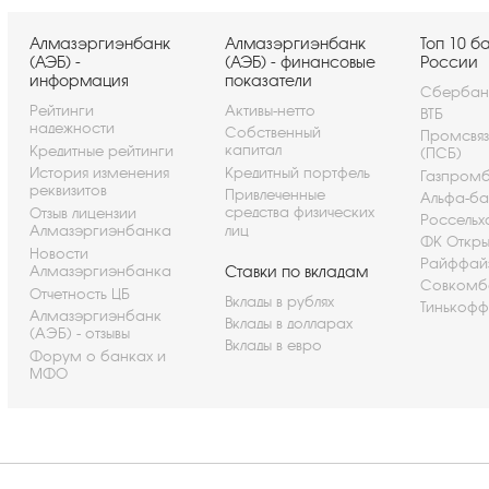
Алмазэргиэнбанк
Алмазэргиэнбанк
Топ 10 б
(АЭБ) -
(АЭБ) - финансовые
России
информация
показатели
Сбербан
Рейтинги
Активы-нетто
ВТБ
надежности
Собственный
Промсвя
капитал
Кредитные рейтинги
(ПСБ)
История изменения
Кредитный портфель
Газпром
реквизитов
Привлеченные
Альфа-ба
средства физических
Отзыв лицензии
Россельх
Алмазэргиэнбанка
лиц
ФК Откры
Новости
Райффай
Алмазэргиэнбанка
Ставки по вкладам
Совкомб
Отчетность ЦБ
Вклады в рублях
Тинькофф
Алмазэргиэнбанк
Вклады в долларах
(АЭБ) - отзывы
Вклады в евро
Форум о банках и
МФО