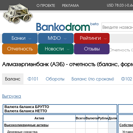
USD 78,03
(-0,4
О ПРОЕКТЕ
РЕКЛАМА
КОНТАКТЫ
Банки
МФО
Рейтинги
﹀
﹀
﹀
Отчетность
Новости
Отзывы
Главная
/
Банки России
/
Алмазэргиэнбанк (АЭБ)
/
Отчетность 
﹀
Алмазэргиэнбанк (АЭБ) - отчетность (баланс, фор
Баланс
Ф101
Обороты
Баланс (по срокам)
Ф102
Выгрузка
Валюта баланса БРУТТО
Валюта баланса НЕТТО
Aктив
Всего
Валюта
Рубли
Доля
Высоколиквидные активы
Собстве
Денежные средства
Устав