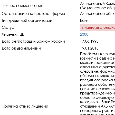
Акционерный Комм
Полное наименование
(Акционерное общ
Организационно-правовая форма
Акционерное обще
Тип кредитной организации
Банк
Статус
Лицензия отозван
Лицензия ЦБ
2388
Дата регистрации Банком России
17.06.1993
Дата отзыва лицензии
19.01.2018
Проблемы в деятел
возникли в связи 
модели, ориентиро
связанных с руково
следствие, формир
объема активов ни
кредитного риска 
размера собственн
наличие основания
предупреждению не
создало реальную 
вкладчиков. Банк 
Причина отзыва лицензии
отношении АКБ «Ал
надзорного реагир
ограничения и оди