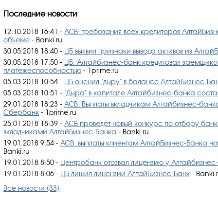
Последние новости
12.10.2018 16:41
-
АСВ: требования всех кредиторов АлтайБизн
объеме
- Banki.ru
30.05.2018 18:40
-
ЦБ выявил признаки вывода активов из Алтай
30.05.2018 17:50
-
ЦБ: Алтайбизнес-банк кредитовал заемщико
платежеспособностью
- 1prime.ru
05.03.2018 10:54
-
ЦБ оценил "дыру" в балансе АлтайБизнес-Бан
05.03.2018 10:51
-
"Дыра" в капитале Алтайбизнес-банка соста
29.01.2018 18:23
-
АСВ: Выплаты вкладчикам Алтайбизнес-банка
Сбербанк
- 1prime.ru
25.01.2018 18:39
-
АСВ проведет новый конкурс по отбору банко
вкладчиками АлтайБизнес-Банка
- Banki.ru
19.01.2018 9:54
-
АСВ: выплаты клиентам АлтайБизнес-Банка на
Banki.ru
19.01.2018 8:50
-
Центробанк отозвал лицензию у Алтайбизнес
19.01.2018 8:06
-
ЦБ лишил лицензии АлтайБизнес-Банк
- Banki.
Все новости (33)