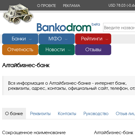
USD 78,03
(-0,4
О ПРОЕКТЕ
РЕКЛАМА
КОНТАКТЫ
Банки
МФО
Рейтинги
﹀
﹀
﹀
Отчетность
Новости
Отзывы
Главная
/
Банки России
/
Алтайбизнес-банк
﹀
Алтайбизнес-банк
Вся информация о Алтайбизнес-банке - интернет банк,
реквизиты, адрес, контакты, официальный сайт, телефон, от
О банке
Реквизиты
Контакты
Руководство
Отзыв ли
Сокращенное наименование
Алтайбизнес-банк