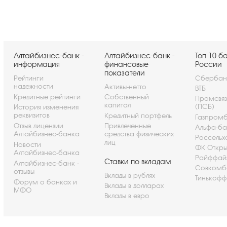
Алтайбизнес-банк -
Алтайбизнес-банк -
Топ 10 б
информация
финансовые
России
показатели
Рейтинги
Сбербан
надежности
Активы-нетто
ВТБ
Кредитные рейтинги
Собственный
Промсвя
капитал
(ПСБ)
История изменения
реквизитов
Кредитный портфель
Газпром
Отзыв лицензии
Привлеченные
Альфа-ба
Алтайбизнес-банка
средства физических
Россельх
лиц
Новости
ФК Откры
Алтайбизнес-банка
Райффай
Ставки по вкладам
Алтайбизнес-банк -
Совкомб
отзывы
Вклады в рублях
Тинькофф
Форум о банках и
Вклады в долларах
МФО
Вклады в евро