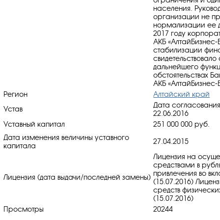
населения. Руково
организации не пр
нормализации ее де
2017 году корпора
АКБ «АлтайБизнес-Б
стабилизации фина
свидетельствовало
дальнейшего функ
обстоятельствах Б
АКБ «АлтайБизнес-Б
Регион
Алтайский край
Дата согласования
Устав
22.06.2016
Уставный капитал
251 000 000 руб.
Дата изменения величины уставного
27.04.2015
капитала
Лицензия на осуще
средствами в рубл
привлечения во вкл
Лицензия (дата выдачи/последней замены)
(15.07.2016) Лицен
средств физически
(15.07.2016)
Просмотры
20244