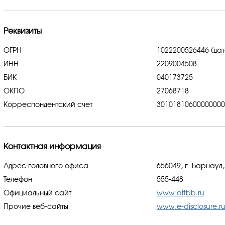
Реквизиты
ОГРН
1022200526446 (дат
ИНН
2209004508
БИК
040173725
ОКПО
27068718
Корреспондентский счет
3010181060000000
Контактная информация
Адрес головного офиса
656049, г. Барнаул
Телефон
555-448
Официальный сайт
www.altbb.ru
Прочие веб-сайты
www.e-disclosure.