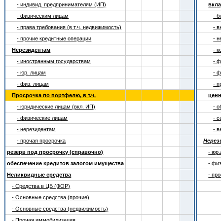
- индивид. предпринимателям (ИП)
вкла
- физическим лицам
- 
- права требования (в т.ч. недвижимость)
- 
- прочие кредитные операции
- 
Нерезидентам
- 
- иностранным государствам
- 
- юр. лицам
- 
- физ. лицам
- 
Просрочка по портфелю, в т.ч.
цен
- юридические лицам (вкл. ИП)
- 
- физические лицам
- 
- нерезидентам
- 
- прочая просрочка
Нерез
резерв под просрочку (справочно)
- юр
обеспечение кредитов залогом имущества
- фи
Неликвидные средства
- пр
- Средства в ЦБ (ФОР)
- Основные средства (прочие)
- Основные средства (недвижимость)
- Прочая иммобилизация