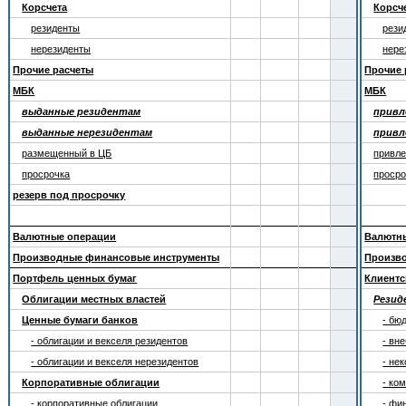
Корсчета
Корсч
резиденты
рези
нерезиденты
нере
Прочие расчеты
Прочие 
МБК
МБК
выданные резидентам
привл
выданные нерезидентам
привл
размещенный в ЦБ
привле
просрочка
просро
резерв под просрочку
Валютные операции
Валютн
Производные финансовые инструменты
Произв
Портфель ценных бумаг
Клиентс
Облигации местных властей
Рези
Ценные бумаги банков
- бю
- облигации и векселя резидентов
- вн
- облигации и векселя нерезидентов
- не
Корпоративные облигации
- ко
- корпоративные облигации
- фи