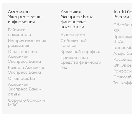
Америкэн
Америкэн
Топ 10 б
Экспресс Банк -
Экспресс Банк -
России
информация
финансовые
Сбербан
показатели
Рейтинги
ВТБ
надежности
Активы-нетто
Промсвя
История изменения
Собственный
(ПСБ)
реквизитов
капитал
Газпром
Отзыв лицензии
Кредитный портфель
Альфа-ба
Америкэн
Привлеченные
Россельх
Экспресс Банка
средства физических
ФК Откры
лиц
Новости Америкэн
Райффай
Экспресс Банка
Совкомб
Отчетность ЦБ
Тинькофф
Америкэн
Экспресс Банк -
отзывы
Форум о банках и
МФО