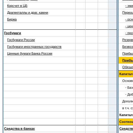
Корсчет в ЦБ
- эм
Драгметаллы и драг. камни
Переоц
Биржа
- ос
- це
Госбумаги
- пр
Госбумаги России
Резер
Госбумаги иностранных государств
Безвоз
Ценные бумаги Банка России
Прибы
Прибыл
Обяза
Капитал (
Основн
- Ба
- До
Дополн
в т.ч.
Капитал
Соотно
Средства в банках
Средств