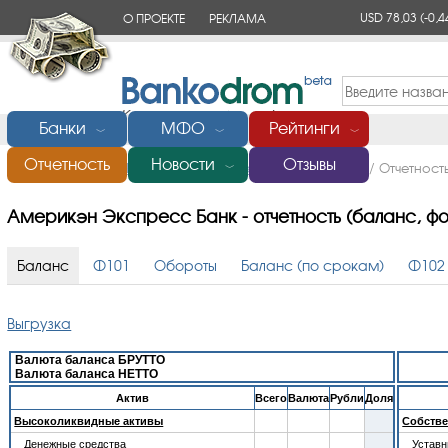
USD 78,03
(-0,4
О ПРОЕКТЕ
РЕКЛАМА
КОНТАКТЫ
Банки
МФО
Рейтинги
﹀
﹀
﹀
Отчетность
Новости
Отзывы
Главная
/
Банки России
/
Америкэн Экспресс Банк
/
Отчетност
﹀
Америкэн Экспресс Банк - отчетность (баланс, ф
Баланс
Ф101
Обороты
Баланс (по срокам)
Ф102
Выгрузка
Валюта баланса БРУТТО
Валюта баланса НЕТТО
Aктив
Всего
Валюта
Рубли
Доля
Высоколиквидные активы
Собстве
Денежные средства
Устав