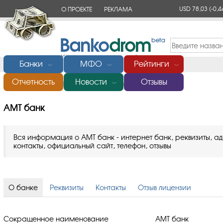
USD 78,03
(-0,4
О ПРОЕКТЕ
РЕКЛАМА
КОНТАКТЫ
Банки
МФО
Рейтинги
﹀
﹀
﹀
Отчетность
Новости
Отзывы
Главная
/
Банки России
/
АМТ банк
﹀
АМТ банк
Вся информация о АМТ банк - интернет банк, реквизиты, а
контакты, официальный сайт, телефон, отзывы
О банке
Реквизиты
Контакты
Отзыв лицензии
Сокращенное наименование
АМТ банк