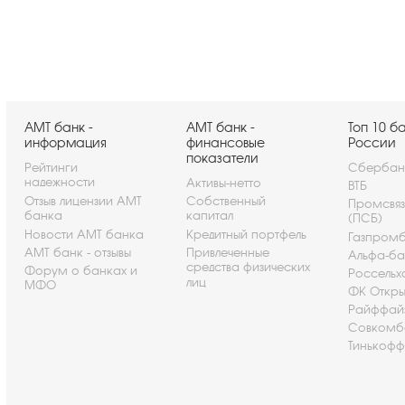
АМТ банк -
АМТ банк -
Топ 10 б
информация
финансовые
России
показатели
Рейтинги
Сбербан
надежности
Активы-нетто
ВТБ
Отзыв лицензии АМТ
Собственный
Промсвя
банка
капитал
(ПСБ)
Новости АМТ банка
Кредитный портфель
Газпром
АМТ банк - отзывы
Привлеченные
Альфа-ба
средства физических
Форум о банках и
Россельх
лиц
МФО
ФК Откры
Райффай
Совкомб
Тинькофф