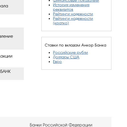
Финансовые показатели
История изменения
иала
реквизитов
Рейтинги надежности
Рейтинги надежности
(кратко)
вление
Ставки по вкладам Анкор Банка
Российские рубли
дакции
Доллары США
Евро
 БАНК
Банки Российской Федерации