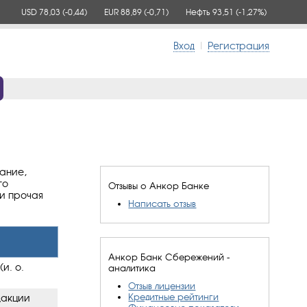
USD 78,03
(-0,44)
EUR 88,89
(-0,71)
Нефть 93,51
(-1,27%)
Вход
|
Регистрация
ание,
го
Отзывы о Анкор Банке
 и прочая
Написать отзыв
Анкор Банк Сбережений -
и. о.
аналитика
Отзыв лицензии
Кредитные рейтинги
дакции