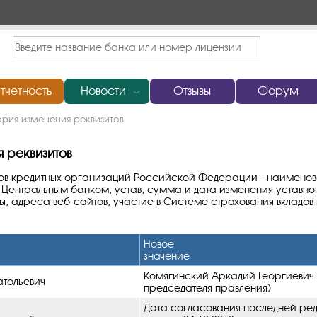
тчетность
Новости
Отзывы
Форум
﹀
ория изменения реквизитов
 реквизитов
ов кредитных организаций Российской Федерации - наименов
Центральным банком, устав, сумма и дата изменения уставно
, адреса веб-сайтов, участие в Системе страхования вкладов
Новое
значение
Комягинский Аркадий Георгиевич (
тольевич
председателя правления)
Дата согласования последней ре