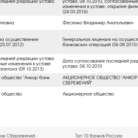
ледней редакции устава:
устава: 04.10.2010, cогласованные
изменения в уставe: открытие фил
(24.03.2016)
лловна
Фесенко Владимир Анатольевич
на осуществление
Генеральная лицензия на осущест
25.07.2012)
банковских операций (06.08.2015)
ледней редакции устава:
Дата согласования последней ре
ные изменения в уставe:
устава: 04.10.2010
питала (09.10.2013)
 общество "Анкор банк
АКЦИОНЕРНОЕ ОБЩЕСТВО "АНКОР
СБЕРЕЖЕНИЙ"
 общество
Акционерное общество
анк Сбережений -
Топ 10 банков России