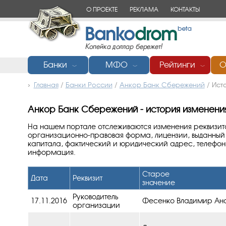
О ПРОЕКТЕ
РЕКЛАМА
КОНТАКТЫ
Банки
МФО
Рейтинги
О
﹀
﹀
﹀
Главная
/
Банки России
/
Анкор Банк Сбережений
/
Ист
Анкор Банк Сбережений - история изменения
На нашем портале отслеживаются изменения реквизит
организационно-правовая форма, лицензии, выданный 
капитала, фактический и юридический адрес, телефоны
информация.
Старое
Дата
Реквизит
значение
Руководитель
17.11.2016
Фесенко Владимир Ана
организации