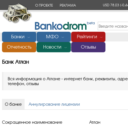
USD 78,03
(-0,4
О ПРОЕКТЕ
РЕКЛАМА
КОНТАКТЫ
Банки
МФО
Рейтинги
﹀
﹀
﹀
Отчетность
Новости
Отзывы
Главная
/
Банки России
/
Банк Атлан
﹀
Банк Атлан
Вся информация о Атлане - интернет банк, реквизиты, адре
телефон, отзывы
О банке
Аннулирование лицензии
Сокращенное наименование
Атлан