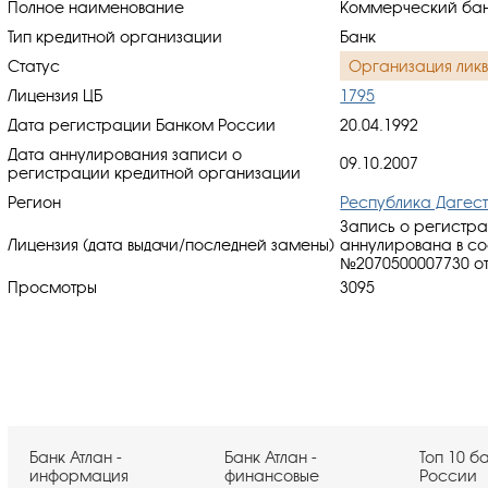
Полное наименование
Коммерческий бан
Тип кредитной организации
Банк
Статус
Организация лик
Лицензия ЦБ
1795
Дата регистрации Банком России
20.04.1992
Дата аннулирования записи о
09.10.2007
регистрации кредитной организации
Регион
Республика Дагес
Запись о регистр
Лицензия (дата выдачи/последней замены)
аннулирована в со
№2070500007730 от 
Просмотры
3095
Банк Атлан -
Банк Атлан -
Топ 10 б
информация
финансовые
России