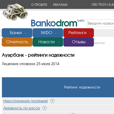
USD 78,03
(-0,4
О ПРОЕКТЕ
РЕКЛАМА
КОНТАКТЫ
Банки
МФО
Рейтинги
﹀
﹀
﹀
Отчетность
Новости
Отзывы
Главная
/
Банки России
/
Ауэрбанк
/
Рейтинги надежности
﹀
Ауэрбанк - рейтинги надежности
Лицензия отозвана 25 июля 2014
Рейтинг надежности
Неисполнение платежей
Активность по кассе