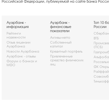
Российской Федерации, публикуемой на сайте Банка Росси
Ауэрбанк -
Ауэрбанк -
Топ 10 б
информация
финансовые
России
показатели
Рейтинги
Сбербан
надежности
Активы-нетто
ВТБ
Отзыв лицензии
Собственный
Промсвя
Ауэрбанка
капитал
(ПСБ)
Новости Ауэрбанка
Кредитный портфель
Газпром
Ауэрбанк - отзывы
Привлеченные
Альфа-ба
средства физических
Форум о банках и
Россельх
лиц
МФО
ФК Откры
Райффай
Совкомб
Тинькофф