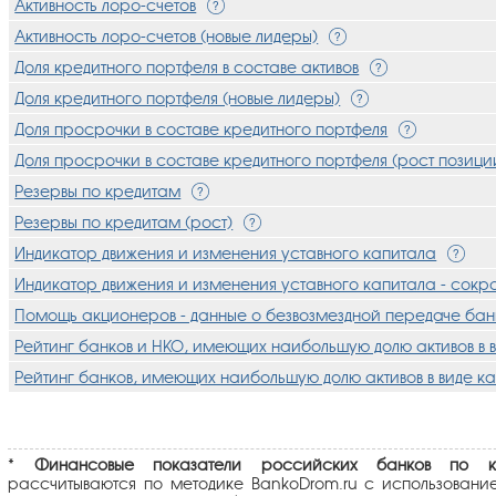
Активность лоро-счетов
Активность лоро-счетов (новые лидеры)
Доля кредитного портфеля в составе активов
Доля кредитного портфеля (новые лидеры)
Доля просрочки в составе кредитного портфеля
Доля просрочки в составе кредитного портфеля (рост позици
Резервы по кредитам
Резервы по кредитам (рост)
Индикатор движения и изменения уставного капитала
Индикатор движения и изменения уставного капитала - сок
Помощь акционеров - данные о безвозмездной передаче бан
Рейтинг банков и НКО, имеющих наибольшую долю активов в в
Рейтинг банков, имеющих наибольшую долю активов в виде ка
*
Финансовые показатели российских банков по кл
рассчитываются по методике BankoDrom.ru с использовани