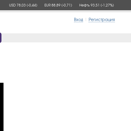
USD 78,03
(-0,44)
EUR 88,89
(-0,71)
Нефть 93,51
(-1,27%)
Вход
|
Регистрация