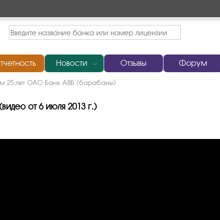
тчетность
Новости
Отзывы
Форум
﹀
м 25 лет ОАО Банк АВБ (барабаны)
део от 6 июля 2013 г.)