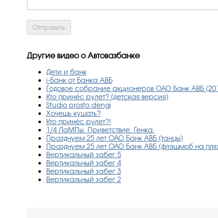
Другие видео о Автовазбанке
Дети и банк
i-Банк от Банка АВБ
Годовое собрание акционеров ОАО Банк АВБ (201
Кто принёс рулет? (детская версия)
Studio prosto dengi
Хочешь кушать?
Кто принёс рулет?!
1/4 ЛаМПы. Приветствие. Генка.
Празднуем 25 лет ОАО Банк АВБ (танцы)
Празднуем 25 лет ОАО Банк АВБ (флэшмоб на пля
Вертикальный забег 5
Вертикальный забег 4
Вертикальный забег 3
Вертикальный забег 2