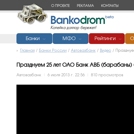
О ПРОЕКТЕ
РЕКЛАМА
КОНТАКТЫ
Банки
МФО
Рейтинги
О
﹀
﹀
﹀
Главная
/
Банки России
/
Автовазбанк
/
Видео
/
Празднуе
Празднуем 25 лет ОАО Банк АВБ (барабаны) (ви
Автовазбанк
|
6 июля 2013 г. 22:56
|
810 просмотров