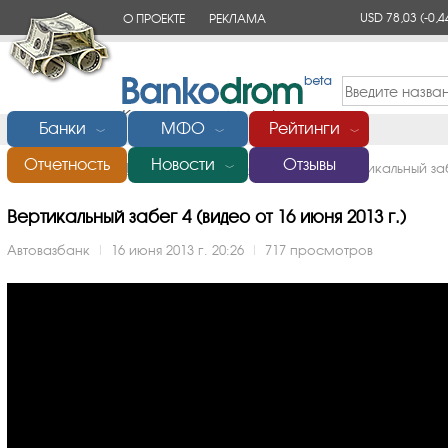
USD 78,03
(-0,4
О ПРОЕКТЕ
РЕКЛАМА
КОНТАКТЫ
Банки
МФО
Рейтинги
﹀
﹀
﹀
Отчетность
Новости
Отзывы
Главная
/
Банки России
/
Автовазбанк
/
Видео
/
Вертикальный за
﹀
Вертикальный забег 4 (видео от 16 июня 2013 г.)
Автовазбанк
|
16 июня 2013 г. 20:26
|
717 просмотров