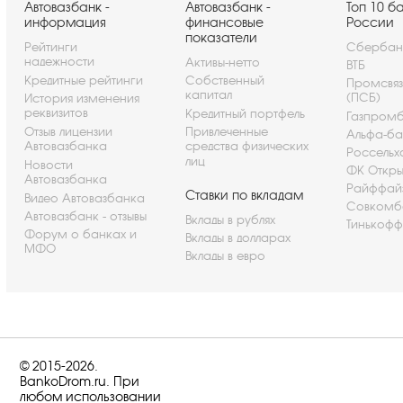
Автовазбанк -
Автовазбанк -
Топ 10 б
информация
финансовые
России
показатели
Рейтинги
Сбербан
надежности
Активы-нетто
ВТБ
Кредитные рейтинги
Собственный
Промсвя
капитал
(ПСБ)
История изменения
реквизитов
Кредитный портфель
Газпром
Отзыв лицензии
Привлеченные
Альфа-ба
Автовазбанка
средства физических
Россельх
лиц
Новости
ФК Откры
Автовазбанка
Райффай
Ставки по вкладам
Видео Автовазбанка
Совкомб
Автовазбанк - отзывы
Вклады в рублях
Тинькофф
Форум о банках и
Вклады в долларах
МФО
Вклады в евро
© 2015-2026.
BankoDrom.ru. При
любом использовании