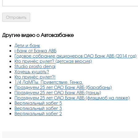
Другие видео о Автовазбанке
Дети и банк
i-Банк от Банка АВБ
Годовое собрание акционеров ОАО Банк АВБ (2014 год)
Кто принёс рулет? (детская версия)
Studio prosto dengi
Хочешь кушать?
Кто принёс рулет?!
1/4 ЛаМПы. Приветствие. Генка.
Празднуем 25 лет ОАО Банк АВБ (барабаны)
Празднуем 25 лет ОАО Банк АВБ (танцы)
Празднуем 25 лет ОАО Банк АВБ (флэшмоб на пляже)
Вертикальный забег 5
Вертикальный забег 3
Вертикальный забег 2