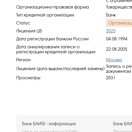
с ограничен
Организационно-правовая форма
Товариществ
Тип кредитной организации
Банк
Статус
Организац
Лицензия ЦБ
3025
Дата регистрации Банком России
04.08.1994
Дата аннулирования записи о
22.08.2005
регистрации кредитной организации
Регион
Москва
Запись о ре
Лицензия (дата выдачи/последней замены)
документом 
Просмотры
2031
Банк БАИФ - информация
Банк БАИ
Финансов
Отзыв лицензии банка БАИФ