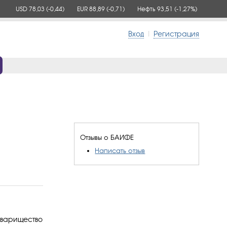
USD 78,03
(-0,44)
EUR 88,89
(-0,71)
Нефть 93,51
(-1,27%)
Вход
|
Регистрация
Отзывы о БАИФЕ
Написать отзыв
варищество