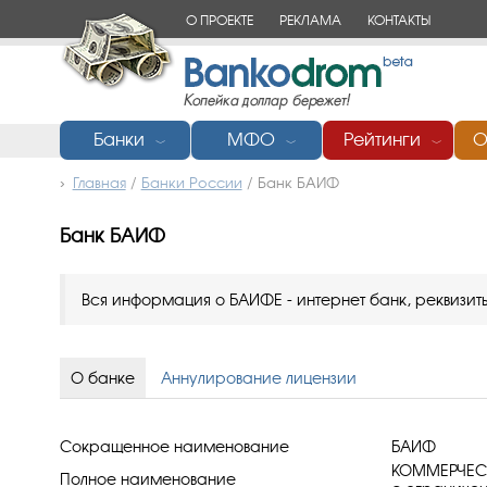
О ПРОЕКТЕ
РЕКЛАМА
КОНТАКТЫ
Банки
МФО
Рейтинги
О
﹀
﹀
﹀
Главная
/
Банки России
/
Банк БАИФ
Банк БАИФ
Вся информация о БАИФЕ - интернет банк, реквизиты
О банке
Аннулирование лицензии
Сокращенное наименование
БАИФ
КОММЕРЧЕСК
Полное наименование