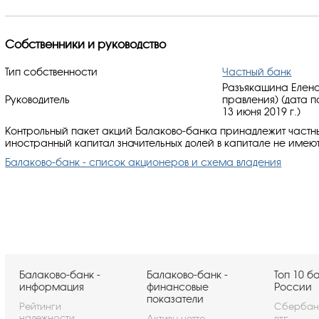
Собственники и руководство
Тип собственности
Частный банк
Разъякашина Елена
Руководитель
правления) (дата 
13 июня 2019 г.)
Контрольный пакет акций Балаково-банка принадлежит частн
иностранный капитал значительных долей в капитале не имеют
Балаково-банк - список акционеров и схема владения
Балаково-банк -
Балаково-банк -
Топ 10 б
информация
финансовые
России
показатели
Рейтинги
Сбербан
надежности
Активы-нетто