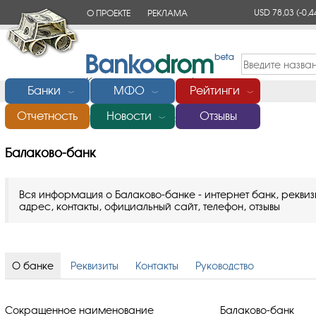
USD 78,03
(-0,4
О ПРОЕКТЕ
РЕКЛАМА
КОНТАКТЫ
Банки
МФО
Рейтинги
﹀
﹀
﹀
Отчетность
Новости
Отзывы
Главная
/
Банки России
/
Балаково-банк
﹀
Балаково-банк
Вся информация о Балаково-банке - интернет банк, реквиз
адрес, контакты, официальный сайт, телефон, отзывы
О банке
Реквизиты
Контакты
Руководство
Сокращенное наименование
Балаково-банк