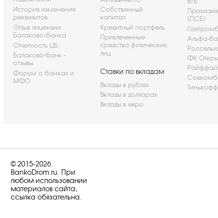
ВТБ
История изменения
Собственный
Промсвя
реквизитов
капитал
(ПСБ)
Отзыв лицензии
Кредитный портфель
Газпром
Балаково-банка
Привлеченные
Альфа-ба
средства физических
Отчетность ЦБ
Россельх
лиц
Балаково-банк -
ФК Откры
отзывы
Райффай
Ставки по вкладам
Форум о банках и
Совкомб
МФО
Вклады в рублях
Тинькофф
Вклады в долларах
Вклады в евро
© 2015-2026.
BankoDrom.ru. При
любом использовании
материалов сайта,
ссылка обязательна.