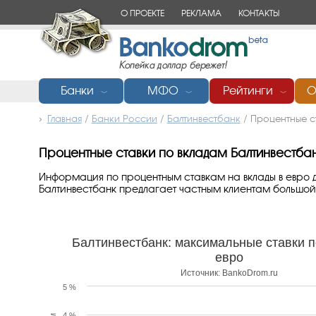
О ПРОЕКТЕ
РЕКЛАМА
КОНТАКТЫ
Банки
МФО
Рейтинги
О
﹀
﹀
﹀
Главная
/
Банки России
/
Балтинвестбанк
/
Процентные с
Процентные ставки по вкладам Балтинвестбанк
Информация по процентным ставкам на вклады в евро д
Балтинвестбанк предлагает частным клиентам большой
Балтинвестбанк: максимальные ставки п
евро
Источник: BankoDrom.ru
5 %
4 %