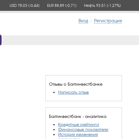
USD 78,03
(-0,44)
EUR 88,89
(-0,71)
Нефть 93,51
(-1,27%)
Вход
|
Регистрация
Отзывы о Балтинвестбанке
Написать отзыв
Балтинвестбанк - аналитика
Кредитные рейтинги
Финансовые показатели
История изменения