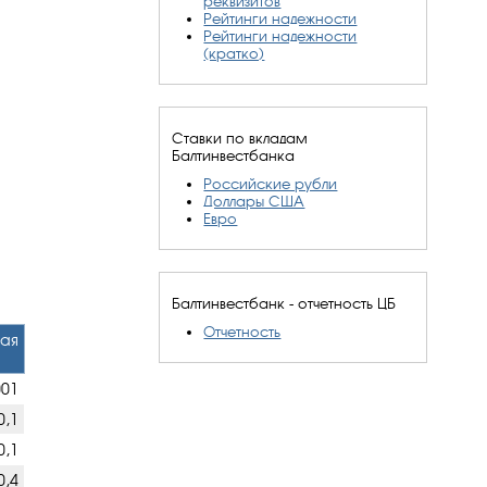
реквизитов
Рейтинги надежности
Рейтинги надежности
(кратко)
Ставки по вкладам
Балтинвестбанка
Российские рубли
Доллары США
Евро
Балтинвестбанк - отчетность ЦБ
Отчетность
ая
001
0,1
0,1
0,4