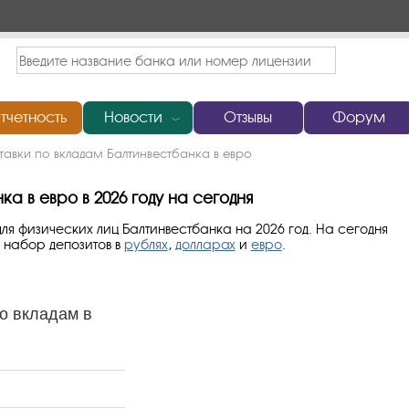
тчетность
Новости
Отзывы
Форум
﹀
тавки по вкладам Балтинвестбанка в евро
а в евро в 2026 году на сегодня
ля физических лиц Балтинвестбанка на 2026 год. На сегодня
 набор депозитов в
рублях
,
долларах
и
евро
.
о вкладам в