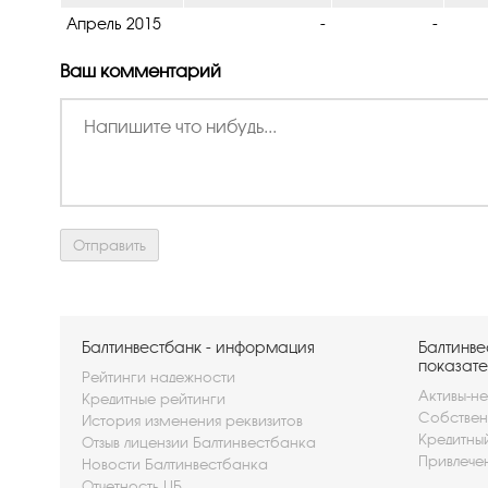
Апрель 2015
-
-
Ваш комментарий
Балтинвестбанк - информация
Балтинве
показате
Рейтинги надежности
Активы-не
Кредитные рейтинги
Собствен
История изменения реквизитов
Кредитны
Отзыв лицензии Балтинвестбанка
Привлече
Новости Балтинвестбанка
Отчетность ЦБ