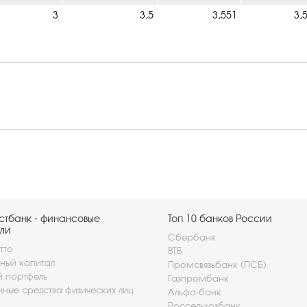
3
3,5
3,551
3,
стбанк - финансовые
Топ 10 банков России
ли
Сбербанк
тто
ВТБ
ный капитал
Промсвязьбанк (ПСБ)
й портфель
Газпромбанк
нные средства физических лиц
Альфа-банк
Россельхозбанк