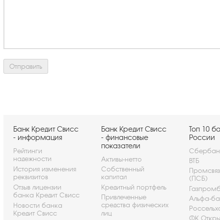
Банк Кредит Свисс
Банк Кредит Свисс
Топ 10 б
- информация
- финансовые
России
показатели
Рейтинги
Сбербан
надежности
Активы-нетто
ВТБ
История изменения
Собственный
Промсвя
реквизитов
капитал
(ПСБ)
Отзыв лицензии
Кредитный портфель
Газпром
банка Кредит Свисс
Привлеченные
Альфа-ба
средства физических
Новости банка
Россельх
Кредит Свисс
лиц
ФК Откры