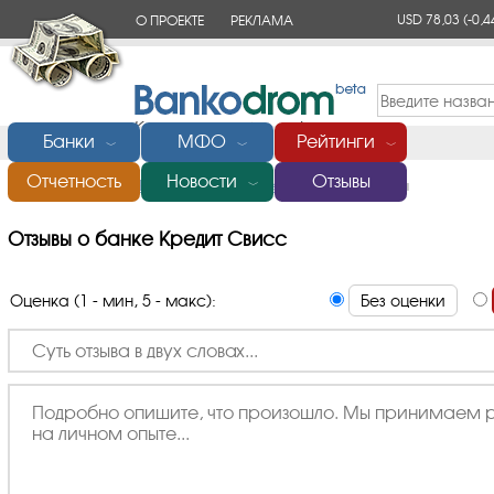
USD 78,03
(-0,4
О ПРОЕКТЕ
РЕКЛАМА
КОНТАКТЫ
Банки
МФО
Рейтинги
﹀
﹀
﹀
Отчетность
Новости
Отзывы
Главная
/
Банки России
/
Банк Кредит Свисс
/
Отзывы
﹀
Отзывы о банке Кредит Свисс
Оценка (1 - мин, 5 - макс):
Без оценки