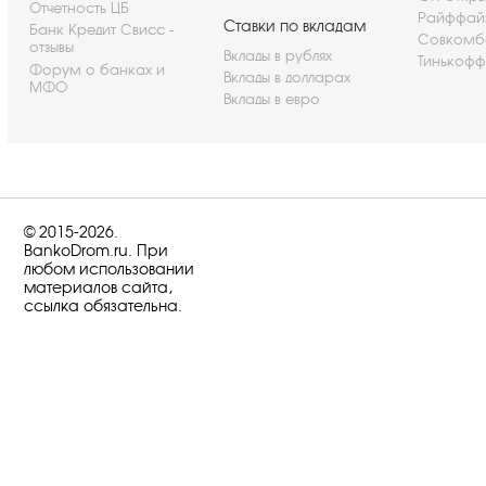
Отчетность ЦБ
Райффай
Ставки по вкладам
Банк Кредит Свисс -
Совкомб
отзывы
Вклады в рублях
Тинькофф
Форум о банках и
Вклады в долларах
МФО
Вклады в евро
© 2015-2026.
BankoDrom.ru. При
любом использовании
материалов сайта,
ссылка обязательна.