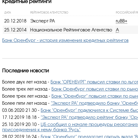
Кредитные рейтинги
ДАТА
РЕЙТИНГОВОЕ АГЕНТСТСТВО
РОССИЙСКИЙ Р
20.12.2018
Эксперт РА
ruBB+
25.12.2014
Национальное Рейтинговое Агентство
A
Банк Оренбург - история изменения кредитных рейтингов
Последние новости
Более двух лет назад
-
Банк "ОРЕНБУРГ" повысил ставки по ль
Более трех лет назад
-
Банк Оренбург повысил ставки по рыно
Более трех лет назад
-
Банк "​Оренбург"​ повысил ставки по ры
Более пяти лет назад
-
"Эксперт РА" подтвердило банку "Оренбу
03.06.2020 21:30
-
Банк "Оренбург" подключился к Системе бы
17.12.2019 18:18
-
"Эксперт РА" подтвердило рейтинг банку "Ор
25.10.2019 20:10
-
​ЦБ сообщил о начале процедуры реорганиз
присоединения к нему банка "Русь"​
28.02.2019 16:24
-
Банк "Оренбург" ​предлагает открыть вклад 