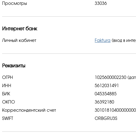
Просмотры
33036
Интернет банк
Личный кабинет
Faktura
(вход в инт
Реквизиты
ОГРН
1025600002230 (дат
ИНН
5612031491
БИК
045354885
ОКПО
36392180
Корреспондентский счет
3010181040000000
SWIFT
ORBGRU3S