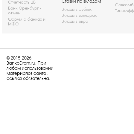
Ставки по вкладам
Отчетность ЦБ
Совкомб
Банк Оренбург -
Вклады в рублях
Тинькофф
отзывы
Вклады в долларах
Форум о банках и
Вклады в евро
МФО
© 2015-2026.
BankoDrom.ru. При
любом использовании
материалов сайта,
ссылка обязательна.