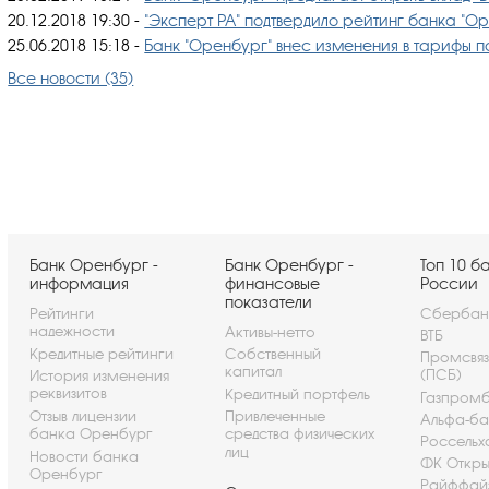
20.12.2018 19:30
-
"Эксперт РА" подтвердило рейтинг банка "Ор
25.06.2018 15:18
-
Банк "Оренбург" внес изменения в тарифы 
Все новости (35)
Банк Оренбург -
Банк Оренбург -
Топ 10 б
информация
финансовые
России
показатели
Рейтинги
Сбербан
надежности
Активы-нетто
ВТБ
Кредитные рейтинги
Собственный
Промсвя
капитал
(ПСБ)
История изменения
реквизитов
Кредитный портфель
Газпром
Отзыв лицензии
Привлеченные
Альфа-ба
банка Оренбург
средства физических
Россельх
лиц
Новости банка
ФК Откры
Оренбург
Райффай