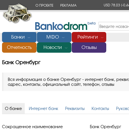
USD 78,03
(-0,4
О ПРОЕКТЕ
РЕКЛАМА
КОНТАКТЫ
Банки
МФО
Рейтинги
﹀
﹀
﹀
Отчетность
Новости
Отзывы
Главная
/
Банки России
/
Банк Оренбург
﹀
Банк Оренбург
Вся информация о банке Оренбург - интернет банк, реквиз
адрес, контакты, официальный сайт, телефон, отзывы
О банке
Интернет банк
Реквизиты
Контакты
Руков
Сокращенное наименование
Банк Оренбург