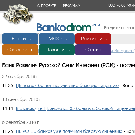
USD 78,03
(-0,4
О ПРОЕКТЕ
РЕКЛАМА
КОНТАКТЫ
Банки
МФО
Рейтинги
﹀
﹀
﹀
Отчетность
Новости
Отзывы
Главная
/
Банки России
/
Банк Развития Русской Сети Интернет 
﹀
Банк Развития Русской Сети Интернет (РСИ) - посл
22 октября 2018 г.
11.26
ЦБ назвал банки, получившие базовую лицензию
- Banki.
10 сентября 2018 г.
14.14
В статсводке ЦБ значатся 35 банков с базовой лицензие
6 сентября 2018 г.
11.25
ЦБ РФ: 30 банков уже получили базовую лицензию
- Bank