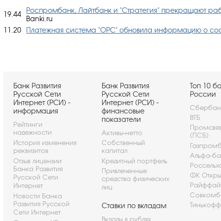
Роспромбанк, Лайтбанк и "Стратегия" прекращают раб
19.44
Banki.ru
11.20
Платежная система "ОРС" обновила информацию о сос
Банк Развития
Банк Развития
Топ 10 б
Русской Сети
Русской Сети
России
Интернет (РСИ) -
Интернет (РСИ) -
Сбербан
информация
финансовые
ВТБ
показатели
Рейтинги
Промсвя
надежности
Активы-нетто
(ПСБ)
История изменения
Собственный
Газпром
реквизитов
капитал
Альфа-ба
Отзыв лицензии
Кредитный портфель
Россельх
Банка Развития
Привлеченные
ФК Откры
Русской Сети
средства физических
Райффай
Интернет
лиц
Совкомб
Новости Банка
Развития Русской
Тинькофф
Ставки по вкладам
Сети Интернет
Вклады в рублях