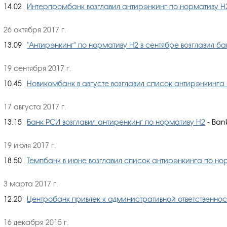
14.02
Интерпромбанк возглавил антирэнкинг по нормативу Н2
26 октября 2017 г.
13.09
"Антирэнкинг" по нормативу Н2 в сентябре возглавил ба
19 сентября 2017 г.
10.45
Новикомбанк в августе возглавил список антирэнкинга
17 августа 2017 г.
13.15
Банк РСИ возглавил антиренкинг по нормативу Н2
- Bank
19 июля 2017 г.
18.50
Темпбанк в июне возглавил список антирэнкинга по но
3 марта 2017 г.
12.20
Центробанк привлек к административной ответственнос
16 декабря 2015 г.