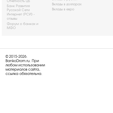
Отчетность ЦБ
Вклады в долларах
Банк Развития
Вклады в евро
Русской Сети
Интернет (РСИ) -
отзывы
Форум о банках и
МФО
© 2015-2026.
BankoDrom.ru. При
любом использовании
материалов сайта,
ссылка обязательна.