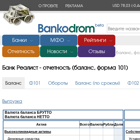
USD 78,03
(-0,4
О ПРОЕКТЕ
РЕКЛАМА
КОНТАКТЫ
Банки
МФО
Рейтинги
﹀
﹀
﹀
Отчетность
Новости
Отзывы
Главная
/
Банки России
/
Банк Реалист
/
Отчетность (баланс, ф
﹀
Банк Реалист - отчетность (баланс, форма 101)
Баланс
Ф101
Обороты
Баланс (по срокам)
Ф102
Выгрузка
Валюта баланса БРУТТО
Валюта баланса НЕТТО
Aктив
Всего
Валюта
Рубли
Доля
Высоколиквидные активы
Собстве
Денежные средства
Устав