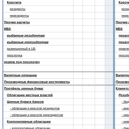
Корсчета
Корсч
резиденты
рези
нерезиденты
нере
Прочие расчеты
Прочие 
МБК
МБК
выданные резидентам
привл
выданные нерезидентам
привл
размещенный в ЦБ
привле
просрочка
просро
резерв под просрочку
Валютные операции
Валютн
Производные финансовые инструменты
Произв
Портфель ценных бумаг
Клиентс
Облигации местных властей
Рези
Ценные бумаги банков
- бю
- облигации и векселя резидентов
- вн
- облигации и векселя нерезидентов
- не
Корпоративные облигации
- ко
- корпоративные облигации
- фи