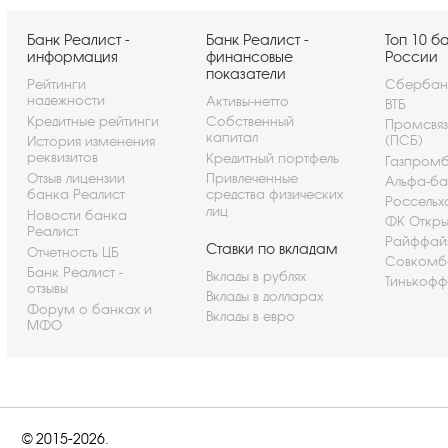
Банк Реалист -
Банк Реалист -
Топ 10 б
информация
финансовые
России
показатели
Рейтинги
Сбербан
надежности
Активы-нетто
ВТБ
Кредитные рейтинги
Собственный
Промсвя
капитал
(ПСБ)
История изменения
реквизитов
Кредитный портфель
Газпром
Отзыв лицензии
Привлеченные
Альфа-ба
банка Реалист
средства физических
Россельх
лиц
Новости банка
ФК Откры
Реалист
Райффай
Ставки по вкладам
Отчетность ЦБ
Совкомб
Банк Реалист -
Вклады в рублях
Тинькофф
отзывы
Вклады в долларах
Форум о банках и
Вклады в евро
МФО
© 2015-2026.