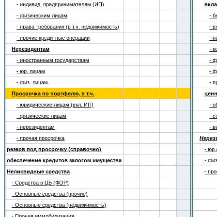
- индивид. предпринимателям (ИП)
вкла
- физическим лицам
- 
- права требования (в т.ч. недвижимость)
- 
- прочие кредитные операции
- 
Нерезидентам
- 
- иностранным государствам
- 
- юр. лицам
- 
- физ. лицам
- 
Просрочка по портфелю, в т.ч.
цен
- юридические лицам (вкл. ИП)
- 
- физические лицам
- 
- нерезидентам
- 
- прочая просрочка
Нерез
резерв под просрочку (справочно)
- юр
обеспечение кредитов залогом имущества
- фи
Неликвидные средства
- пр
- Средства в ЦБ (ФОР)
- Основные средства (прочие)
- Основные средства (недвижимость)
- Прочая иммобилизация