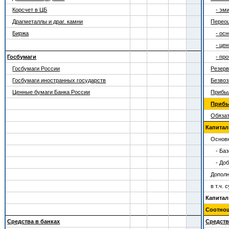
Корсчет в ЦБ
- эм
Драгметаллы и драг. камни
Переоц
Биржа
- ос
- це
Госбумаги
- пр
Госбумаги России
Резер
Госбумаги иностранных государств
Безвоз
Ценные бумаги Банка России
Прибы
Прибыл
Обяза
Капитал (
Основн
- Ба
- До
Дополн
в т.ч.
Капитал
Соотно
Средства в банках
Средств