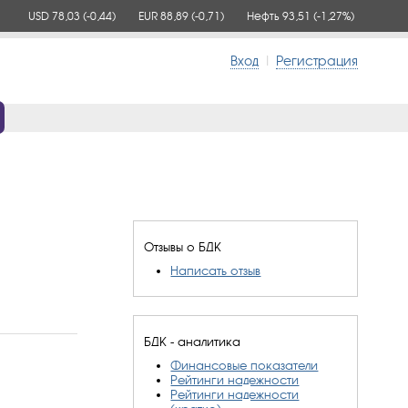
USD 78,03
(-0,44)
EUR 88,89
(-0,71)
Нефть 93,51
(-1,27%)
Вход
|
Регистрация
Отзывы о БДК
Написать отзыв
БДК - аналитика
Финансовые показатели
Рейтинги надежности
Рейтинги надежности