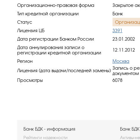
Организационно-правовая форма
Закрытое ак
Тип кредитной организации
Банк
Статус
Организац
Лицензия ЦБ
3391
Дата регистрации Банком России
23.01.2002
Дата аннулирования записи о
12.11.2012
регистрации кредитной организации
Регион
Москва
Запись о ре
Лицензия (дата выдачи/последней замены)
документом 
Просмотры
6078
Банк БДК - информация
Банк БДК
Рейтинги надежности
Активы-не