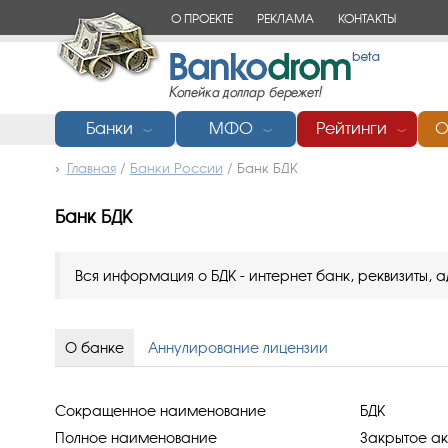
О ПРОЕКТЕ
РЕКЛАМА
КОНТАКТЫ
Банки
МФО
Рейтинги
О
﹀
﹀
﹀
Главная
/
Банки России
/
Банк БДК
Банк БДК
Вся информация о БДК - интернет банк, реквизиты, а
О банке
Аннулирование лицензии
Сокращенное наименование
БДК
Полное наименование
Закрытое ак