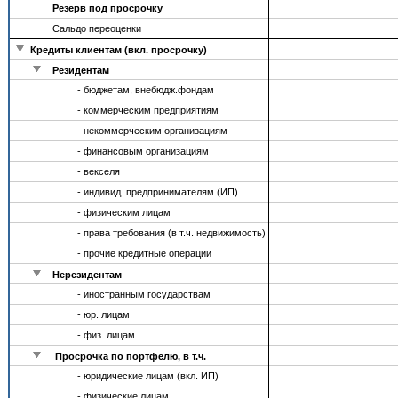
Резерв под просрочку
Сальдо переоценки
Кредиты клиентам (вкл. просрочку)
Резидентам
- бюджетам, внебюдж.фондам
- коммерческим предприятиям
- некоммерческим организациям
- финансовым организациям
- векселя
- индивид. предпринимателям (ИП)
- физическим лицам
- права требования (в т.ч. недвижимость)
- прочие кредитные операции
Нерезидентам
- иностранным государствам
- юр. лицам
- физ. лицам
Просрочка по портфелю, в т.ч.
- юридические лицам (вкл. ИП)
- физические лицам