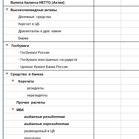
Валюта баланса НЕТТО (Актив)
Высоколиквидные активы
Денежные средства
Корсчет в ЦБ
Драгметаллы и драг. камни
Биржа
Госбумаги
- Госбумаги России
- Госбумаги иностранных государств
- Ценные бумаги Банка России
Средства в банках
Корсчета
резиденты
нерезиденты
Прочие расчеты
МБК
выданные резидентам
выданные нерезидентам
размещенный в ЦБ
просрочка