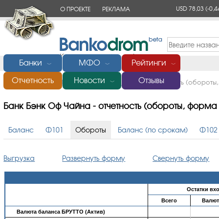
USD 78,03
(-0,4
О ПРОЕКТЕ
РЕКЛАМА
КОНТАКТЫ
Банки
МФО
Рейтинги
﹀
﹀
﹀
Отчетность
Новости
Отзывы
Главная
/
Банки России
/
Бэнк Оф Чайна
/ Отчетность (обороты
﹀
Банк Бэнк Оф Чайна - отчетность (обороты, форма 
Баланс
Ф101
Обороты
Баланс (по срокам)
Ф102
Выгрузка
Развернуть форму
Свернуть форму
Остатки вх
Всего
Валют
Валюта баланса БРУТТО (Актив)