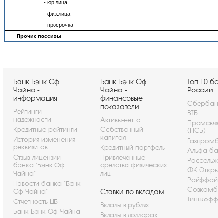
- юр.лица
- физ.лица
- просрочка
Прочие пассивы
Банк Бэнк Оф
Банк Бэнк Оф
Топ 10 б
Чайна -
Чайна -
России
информация
финансовые
Сбербан
показатели
Рейтинги
ВТБ
надежности
Активы-нетто
Промсвя
Кредитные рейтинги
Собственный
(ПСБ)
капитал
История изменения
Газпром
реквизитов
Кредитный портфель
Альфа-ба
Отзыв лицензии
Привлеченные
Россельх
банка "Бэнк Оф
средства физических
ФК Откры
Чайна"
лиц
Райффай
Новости банка "Бэнк
Совкомб
Оф Чайна"
Ставки по вкладам
Тинькофф
Отчетность ЦБ
Вклады в рублях
Банк Бэнк Оф Чайна
Вклады в долларах