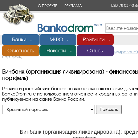
USD 78,03
(-0,4
О ПРОЕКТЕ
РЕКЛАМА
КОНТАКТЫ
Банки
МФО
Рейтинги
﹀
﹀
﹀
Отчетность
Новости
Отзывы
Главная
/
Банки России
/
Бинбанк (организация ликвидирована
﹀
портфель)
Бинбанк (организация ликвидирована) - финансовы
портфель)
Рэнкинги российских банков по ключевым показателям деяте
BankoDrom.ru с использованием отчетности кредитных орга
публикуемой на сайте Банка России.
Бинбанк (организация ликвидирована): кред