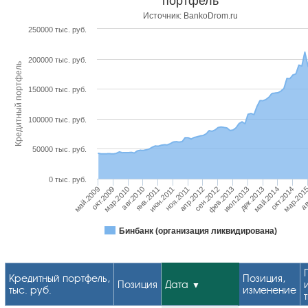
портфель
Источник: BankoDrom.ru
250000 тыс. руб.
200000 тыс. руб.
Кредитный портфель
150000 тыс. руб.
100000 тыс. руб.
50000 тыс. руб.
0 тыс. руб.
окт.2014
ав
май.2009
мар.2010
янв.2011
ноя.2011
сен.2012
июл.2013
май.2014
мар.201
окт.2009
авг.2010
июн.2011
апр.2012
фев.2013
дек.2013
Бинбанк (организация ликвидирована)
Кредитный портфель,
Позиция,
Позиция
Дата
тыс. руб.
изменение