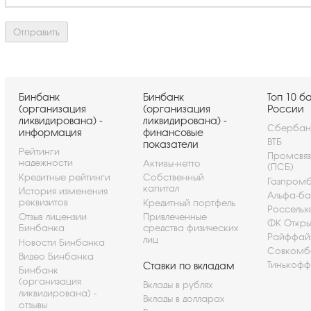
Бинбанк
Бинбанк
Топ 10 б
(организация
(организация
России
ликвидирована) -
ликвидирована) -
Сбербан
информация
финансовые
ВТБ
показатели
Рейтинги
Промсвя
надежности
Активы-нетто
(ПСБ)
Кредитные рейтинги
Собственный
Газпром
капитал
История изменения
Альфа-ба
реквизитов
Кредитный портфель
Россельх
Отзыв лицензии
Привлеченные
ФК Откры
Бинбанка
средства физических
Райффай
лиц
Новости Бинбанка
Совкомб
Видео Бинбанка
Тинькофф
Ставки по вкладам
Бинбанк
(организация
Вклады в рублях
ликвидирована) -
Вклады в долларах
отзывы