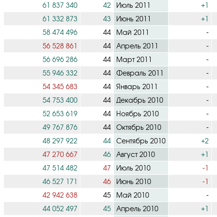
61 837 340
42
Июль 2011
+1
61 332 873
43
Июнь 2011
+1
58 474 496
44
Май 2011
-
56 528 861
44
Апрель 2011
-
56 696 286
44
Март 2011
-
55 946 332
44
Февраль 2011
-
54 345 683
44
Январь 2011
-
54 753 400
44
Декабрь 2010
-
52 653 619
44
Ноябрь 2010
-
49 767 876
44
Октябрь 2010
-
48 297 922
44
Сентябрь 2010
+2
47 270 667
46
Август 2010
+1
47 514 482
47
Июль 2010
-1
46 527 171
46
Июнь 2010
-1
42 942 638
45
Май 2010
-
44 052 497
45
Апрель 2010
+1