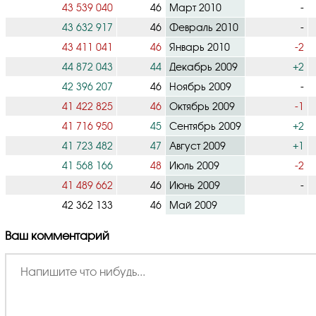
43 539 040
46
Март 2010
-
43 632 917
46
Февраль 2010
-
43 411 041
46
Январь 2010
-2
44 872 043
44
Декабрь 2009
+2
42 396 207
46
Ноябрь 2009
-
41 422 825
46
Октябрь 2009
-1
41 716 950
45
Сентябрь 2009
+2
41 723 482
47
Август 2009
+1
41 568 166
48
Июль 2009
-2
41 489 662
46
Июнь 2009
-
42 362 133
46
Май 2009
Ваш комментарий