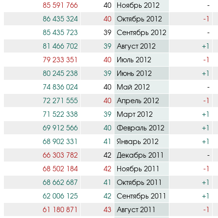
85 591 766
40
Ноябрь 2012
-
86 435 324
40
Октябрь 2012
-1
85 435 723
39
Сентябрь 2012
-
81 466 702
39
Август 2012
+1
79 233 351
40
Июль 2012
-1
80 245 238
39
Июнь 2012
+1
74 836 024
40
Май 2012
-
72 271 555
40
Апрель 2012
-1
71 522 338
39
Март 2012
+1
69 912 566
40
Февраль 2012
+1
68 902 331
41
Январь 2012
+1
66 303 782
42
Декабрь 2011
-
68 502 184
42
Ноябрь 2011
-1
68 662 687
41
Октябрь 2011
+1
62 006 125
42
Сентябрь 2011
+1
61 180 871
43
Август 2011
-1