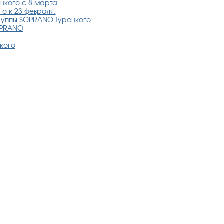
цкого с 8 марта
о к 23 февраля.
руппы SOPRANO Турецкого.
OPRANO
кого