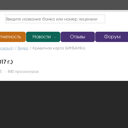
тчетность
Новости
Отзывы
Форум
﹀
рована)
/
Видео
/
Кредитная карта БИНБАНКа
7 г.)
5
|
840 просмотров