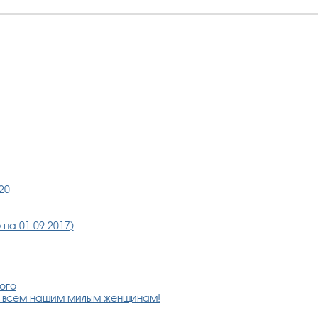
20
на 01.09.2017)
ого
о всем нашим милым женщинам!