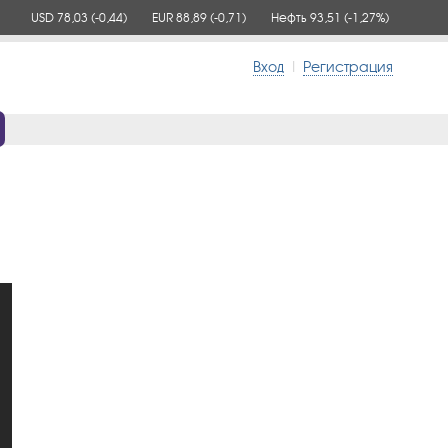
USD 78,03
(-0,44)
EUR 88,89
(-0,71)
Нефть 93,51
(-1,27%)
Вход
|
Регистрация