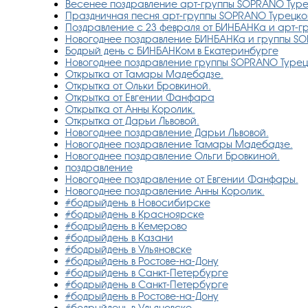
Весенее поздравление арт-группы SOPRANO Туре
Праздничная песня арт-группы SOPRANO Турецког
Поздравление с 23 февраля от БИНБАНКа и арт-г
Новогоднее поздравление БИНБАНКа и группы S
Бодрый день с БИНБАНКом в Екатеринбурге
Новогоднее поздравление группы SOPRANO Турец
Открытка от Тамары Мадебадзе.
Открытка от Ольки Бровкиной.
Открытка от Евгении Фанфара
Открытка от Анны Королик.
Открытка от Дарьи Львовой.
Новогоднее поздравление Дарьи Львовой.
Новогоднее поздравление Тамары Мадебадзе.
Новогоднее поздравление Ольги Бровкиной.
поздравление
Новогоднее поздравление от Евгении Фанфары.
Новогоднее поздравление Анны Королик.
#бодрыйдень в Новосибирске
#бодрыйдень в Красноярске
#бодрыйдень в Кемерово
#бодрыйдень в Казани
#бодрыйдень в Ульяновске
#бодрыйдень в Ростове-на-Дону
#бодрыйдень в Санкт-Петербурге
#бодрыйдень в Санкт-Петербурге
#бодрыйдень в Ростове-на-Дону
#бодрыйдень в Ульяновске