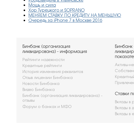
Мощь и сила
Хор Турецкого и SOPRANO
МЕНЯЕМ СТАВКУ ПО КРЕДИТУ НА МЕНЬШУЮ
Очередь за iPhone 7 в Москве 2016
Бинбанк (организация
Бинбанк 
ликвидирована) - информация
ликвидир
показате
Рейтинги надежности
Активы-не
Кредитные рейтинги
Собствен
История изменения реквизитов
Кредитны
Отзыв лицензии Бинбанка
Привлече
Новости Бинбанка
Видео Бинбанка
Ставки п
Бинбанк (организация ликвидирована) -
отзывы
Вклады в 
Форум о банках и МФО
Вклады в 
Вклады в 