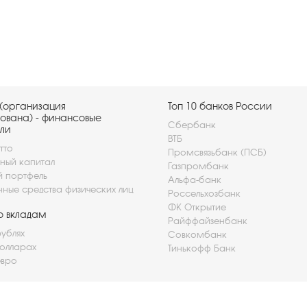
(организация
Топ 10 банков России
ована) - финансовые
Сбербанк
ли
ВТБ
тто
Промсвязьбанк (ПСБ)
ный капитал
Газпромбанк
й портфель
Альфа-банк
нные средства физических лиц
Россельхозбанк
ФК Открытие
о вкладам
Райффайзенбанк
рублях
Совкомбанк
долларах
Тинькофф Банк
евро