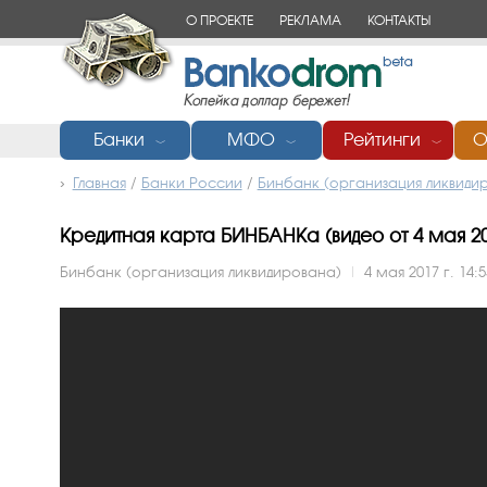
О ПРОЕКТЕ
РЕКЛАМА
КОНТАКТЫ
Банки
МФО
Рейтинги
О
﹀
﹀
﹀
Главная
/
Банки России
/
Бинбанк (организация ликвиди
Кредитная карта БИНБАНКа (видео от 4 мая 201
Бинбанк (организация ликвидирована)
|
4 мая 2017 г. 14:5