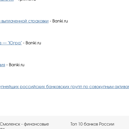
м выплаченной страховки
- Banki.ru
а — "Югра"
- Banki.ru
ния
- Banki.ru
упнейших российских банковских групп по совокупным актива
 Смоленск - финансовые
Топ 10 банков России
ли