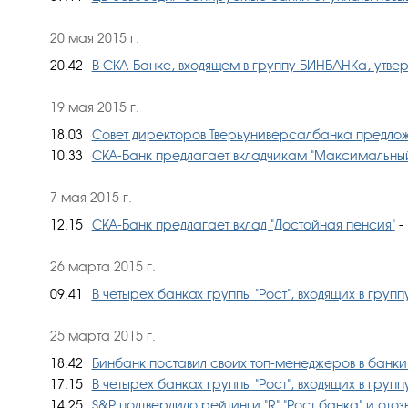
20 мая 2015 г.
20.42
В СКА-Банке, входящем в группу БИНБАНКа, утве
19 мая 2015 г.
18.03
Совет директоров Тверьуниверсалбанка предлож
10.33
СКА-Банк предлагает вкладчикам "Максимальный
7 мая 2015 г.
12.15
СКА-Банк предлагает вклад "Достойная пенсия"
- 
26 марта 2015 г.
09.41
В четырех банках группы "Рост", входящих в гру
25 марта 2015 г.
18.42
Бинбанк поставил своих топ-менеджеров в банки 
17.15
В четырех банках группы "Рост", входящих в гру
14.25
S&P подтвердило рейтинги "R" "Рост банка" и отоз