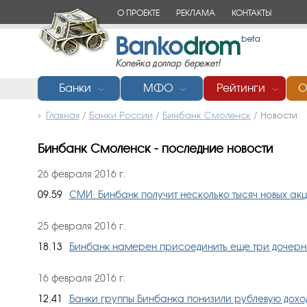
О ПРОЕКТЕ
РЕКЛАМА
КОНТАКТЫ
Банки
МФО
Рейтинги
О
﹀
﹀
﹀
Главная
/
Банки России
/
Бинбанк Смоленск
/
Новости
Бинбанк Смоленск - последние новости
26 февраля 2016 г.
09.59
СМИ: Бинбанк получит несколько тысяч новых а
25 февраля 2016 г.
18.13
Бинбанк намерен присоединить еще три дочерн
16 февраля 2016 г.
12.41
Банки группы Бинбанка понизили рублевую доход