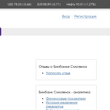
USD 78,03
(-0,44)
EUR 88,89
(-0,71)
Нефть 93,51
(-1,27%)
Вход
|
Регистрация
Отзывы о Бинбанке Смоленск
Написать отзыв
Бинбанк Смоленск - аналитика
Финансовые показатели
История изменения
реквизитов