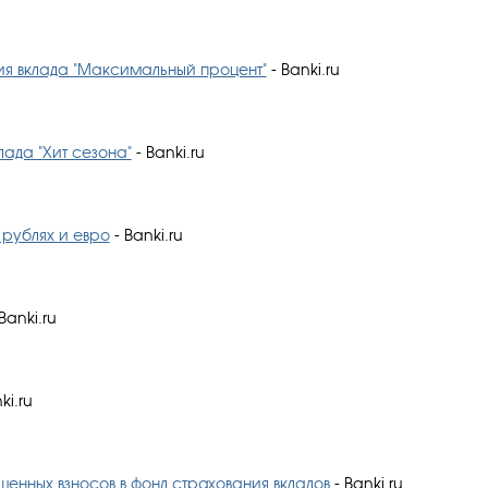
ия вклада "Максимальный процент"
- Banki.ru
ада "Хит сезона"
- Banki.ru
 рублях и евро
- Banki.ru
Banki.ru
ki.ru
енных взносов в фонд страхования вкладов
- Banki.ru