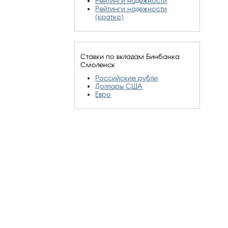
Рейтинги надежности
Рейтинги надежности
(кратко)
Ставки по вкладам Бинбанка
Смоленск
Российские рубли
Доллары США
Евро