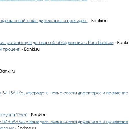
рждены новый совет директоров и президент
- Bankir.ru
ил расторгнуть договор об объединении с Рост Банком
- Banki.
 процент"
- Banki.ru
Banki.ru
ппу БИНБАНКа, утверждены новые советы директоров и правление
группы "Рост"
- Banki.ru
ппу БИНБАНКа, утверждены новые советы директоров и правление
вало их
- 1prime.ru