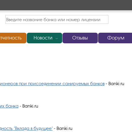
тчетность
Новости
Отзывы
Форум
﹀
кционеров при присоединении санируемых банков
- Banki.ru
их банка
- Banki.ru
ность "Вклада в будущее"
- Banki.ru