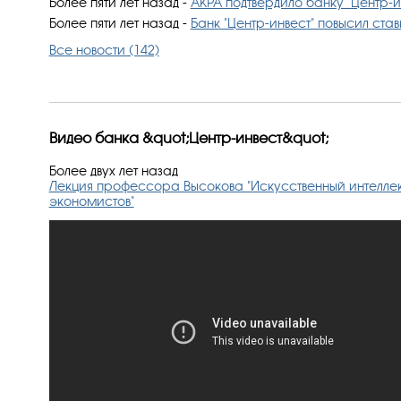
Более пяти лет назад
-
АКРА подтвердило банку "Центр-ин
Более пяти лет назад
-
​Банк "Центр-инвест" повысил ста
Все новости (142)
Видео банка &quot;Центр-инвест&quot;
Более двух лет назад
Лекция профессора Высокова "Искусственный интеллект
экономистов"