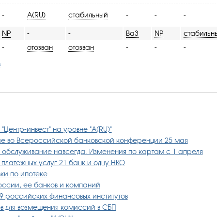
-
A(RU)
стабильный
-
-
-
NP
-
-
Ba3
NP
стабильн
-
отозван
отозван
-
-
-
в
"Центр-инвест" на уровне "А(RU)"
тие во Всероссийской банковской конференции 25 мая
 обслуживание навсегда. Изменения по картам с 1 апреля
платежных услуг 21 банк и одну НКО
вки по ипотеке
оссии, ее банков и компаний
39 российских финансовых институтов
в для возмещения комиссий в СБП