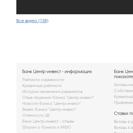
Все видео (138)
Банк Центр-инвест - информация
Банк Цен
показате
Рейтинги надежности
Активы-не
Кредитные рейтинги
Собствен
История изменения реквизитов
Кредитны
Отзыв лицензии банка "Центр-инвест"
Привлече
Новости банка "Центр-инвест"
Видео банка "Центр-инвест"
Ставки п
Отчетность ЦБ
Банк Центр-инвест - отзывы
Вклады в 
Форум о банках и МФО
Вклады в 