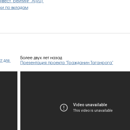
вест" рейтинг "А(RU)"
вки по вкладам
Более двух лет назад
 для 
Презентация проекта "Гражданин Таганрога"