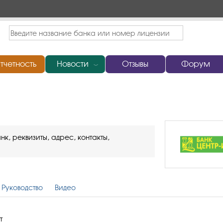
тчетность
Новости
Отзывы
Форум
﹀
к, реквизиты, адрес, контакты,
Руководство
Видео
т