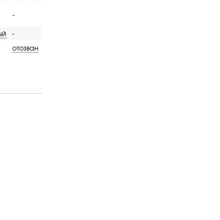
-
ый
-
отозван