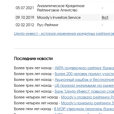
Аналитическое Кредитное
05.07.2021
-
Рейтинговое Агентство
09.10.2019
Moody's Investors Service
Ba3
02.02.2012
Рус-Рейтинг
-
Центр-инвест - история изменения кредитных рейтинго
Последние новости
Более трех лет назад
-
АКРА подтвердило рейтинг банка 
Более трех лет назад
-
Более 200 человек примут учас
Более трех лет назад
-
Акционный кэшбэк и бесплатное
Более трех лет назад
-
ЦБ признал значимыми на рынке 
Более трех лет назад
-
Банк "Центр-Инвест" повысил ста
Более четырех лет назад
-
Moody's отозвало рейтинги Р
Более четырех лет назад
-
Moody's понизило рейтинги 
Более пяти лет назад
-
В МЭР утвердили перечень банко