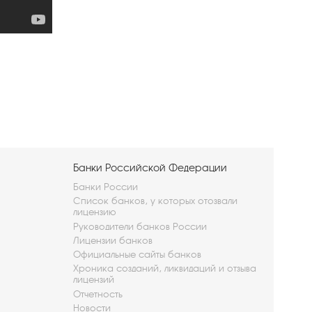
Банки Российской Федерации
Банки России
Список банков, у которых отозвали
лицензию
Руководители банков России
Лицензии банков
Официальные сайты банков
Хроника созданий, ликвидаций и отзыва
лицензий
Отчетность
Новости