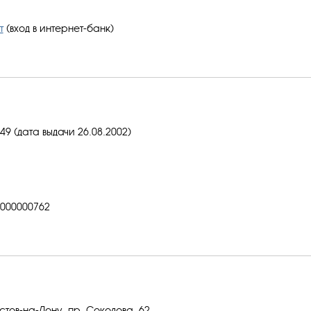
т
(вход в интернет-банк)
9 (дата выдачи 26.08.2002)
000000762
остов-на-Дону, пр. Соколова, 62