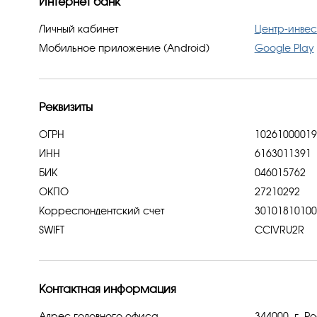
Интернет банк
Личный кабинет
Центр-инвес
Мобильное приложение (Android)
Google Play
Реквизиты
ОГРН
102610000194
ИНН
6163011391
БИК
046015762
ОКПО
27210292
Корреспондентский счет
30101810100
SWIFT
CCIVRU2R
Контактная информация
Адрес головного офиса
344000, г. Р