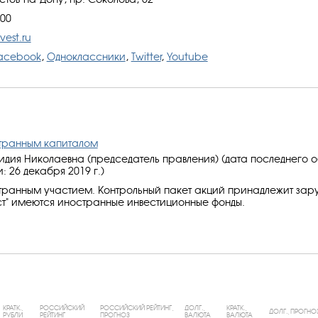
-00
est.ru
acebook
,
Одноклассники
,
Twitter
,
Youtube
странным капиталом
дия Николаевна (председатель правления) (дата последнего 
 26 декабря 2019 г.)
странным участием. Контрольный пакет акций принадлежит за
ст" имеются иностранные инвестиционные фонды.
КРАТК.,
РОССИЙСКИЙ
РОССИЙСКИЙ РЕЙТИНГ,
ДОЛГ.,
КРАТК.,
ДОЛГ., ПРОГНО
РУБЛИ
РЕЙТИНГ
ПРОГНОЗ
ВАЛЮТА
ВАЛЮТА