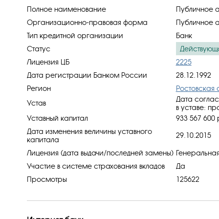
Полное наименование
Публичное а
Организационно-правовая форма
Публичное 
Тип кредитной организации
Банк
Статус
Действующ
Лицензия ЦБ
2225
Дата регистрации Банком России
28.12.1992
Регион
Ростовская 
Дата соглас
Устав
в уставe: пр
Уставный капитал
933 567 600 
Дата изменения величины уставного
29.10.2015
капитала
Лицензия (дата выдачи/последней замены)
Генеральная
Участие в системе страхования вкладов
Да
Просмотры
125622