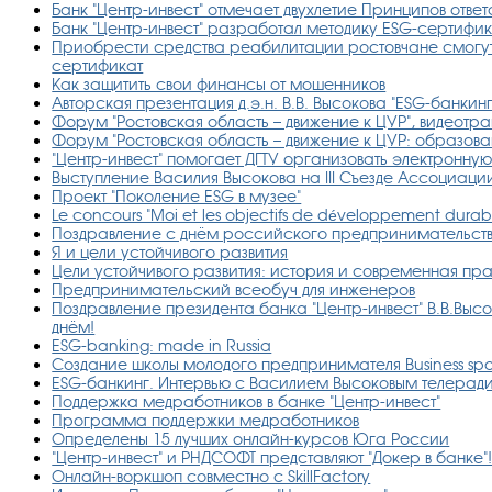
Банк "Центр-инвест" отмечает двухлетие Принципов отв
Банк "Центр-инвест" разработал методику ESG-сертифик
Приобрести средства реабилитации ростовчане смогут
сертификат
Как защитить свои финансы от мошенников
Авторская презентация д.э.н. В.В. Высокова "ESG-банки
Форум "Ростовская область – движение к ЦУР", видеотр
Форум "Ростовская область – движение к ЦУР: образов
"Центр-инвест" помогает ДГТУ организовать электронну
Выступление Василия Высокова на III Съезде Ассоциаци
Проект "Поколение ESG в музее"
Le concours "Moi et les objectifs de développement durab
Поздравление с днём российского предпринимательст
Я и цели устойчивого развития
Цели устойчивого развития: история и современная пр
Предпринимательский всеобуч для инженеров
Поздравление президента банка "Центр-инвест" В.В.Вы
днём!
ESG-banking: made in Russia
Создание школы молодого предпринимателя Business sp
ESG-банкинг. Интервью с Василием Высоковым телерад
Поддержка медработников в банке "Центр-инвест"
Программа поддержки медработников
Определены 15 лучших онлайн-курсов Юга России
"Центр-инвест" и РНДСОФТ представляют "Докер в банке"
Онлайн-воркшоп совместно с SkillFactory