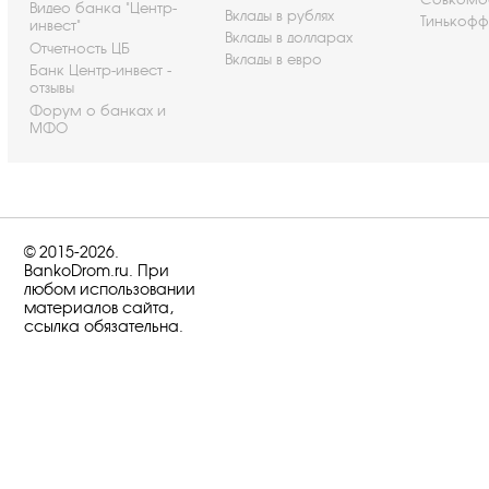
Видео банка "Центр-
Вклады в рублях
Тинькофф
инвест"
Вклады в долларах
Отчетность ЦБ
Вклады в евро
Банк Центр-инвест -
отзывы
Форум о банках и
МФО
© 2015-2026.
BankoDrom.ru. При
любом использовании
материалов сайта,
ссылка обязательна.