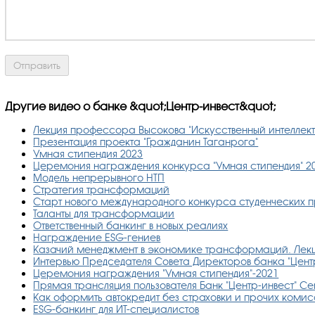
Другие видео о банке &quot;Центр-инвест&quot;
Лекция профессора Высокова "Искусственный интеллект
Презентация проекта "Гражданин Таганрога"
Умная стипендия 2023
Церемония награждения конкурса "Умная стипендия" 2
Модель непрерывного НТП
Стратегия трансформаций
Старт нового международного конкурса студенческих п
Таланты для трансформации
Ответственный банкинг в новых реалиях
Награждение ESG-гениев
Казачий менеджмент в экономике трансформаций. Лекц
Интервью Председателя Совета Директоров банка "Цент
Церемония награждения "Умная стипендия"-2021
Прямая трансляция пользователя Банк "Центр-инвест" Cen
Как оформить автокредит без страховки и прочих коми
ESG-банкинг для ИТ-специалистов