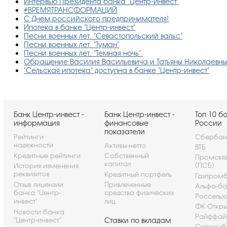
Интервью Президента банка "Центр-инвест"
#ВРЕМЯТРАНСФОРМАЦИЙ
С Днем российского предпринимателя!
Ипотека в банке "Центр-инвест"
Песни военных лет. "Севастопольский вальс"
Песни военных лет. "Туман"
Песни военных лет. "Темная ночь".
Обращение Василия Васильевича и Татьяны Николаевны
"Сельская ипотека" доступна в банке "Центр-инвест"
Банк Центр-инвест -
Банк Центр-инвест -
Топ 10 б
информация
финансовые
России
показатели
Рейтинги
Сбербан
надежности
Активы-нетто
ВТБ
Кредитные рейтинги
Собственный
Промсвя
капитал
(ПСБ)
История изменения
реквизитов
Кредитный портфель
Газпром
Отзыв лицензии
Привлеченные
Альфа-ба
банка "Центр-
средства физических
Россельх
инвест"
лиц
ФК Откры
Новости банка
Райффай
"Центр-инвест"
Ставки по вкладам
Совкомб