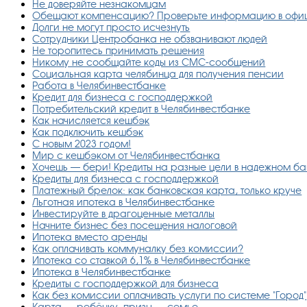
Не доверяйте незнакомцам
Обещают компенсацию? Проверьте информацию в офиц
Долги не могут просто исчезнуть
Сотрудники Центробанка не обзванивают людей
Не торопитесь принимать решения
Никому не сообщайте коды из СМС-сообщений
Социальная карта челябинца для получения пенсии
Работа в Челябинвестбанке
Кредит для бизнеса с господдержкой
Потребительский кредит в Челябинвестбанке
Как начисляется кешбэк
Как подключить кешбэк
С новым 2023 годом!
Мир с кешбэком от Челябинвестбанка
Хочешь — бери! Кредиты на разные цели в надежном ба
Кредиты для бизнеса с господдержкой
Платежный брелок: как банковская карта, только круче
Льготная ипотека в Челябинвестбанке
Инвестируйте в драгоценные металлы
Начните бизнес без посещения налоговой
Ипотека вместо аренды
Как оплачивать коммуналку без комиссии?
Ипотека со ставкой 6,1% в Челябинвестбанке
Ипотека в Челябинвестбанке
Кредиты с господдержкой для бизнеса
Как без комиссии оплачивать услуги по системе "Город"
Карта — ребёнку, призы — семье