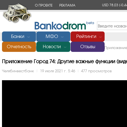
USD 78,03
(-0,4
О ПРОЕКТЕ
РЕКЛАМА
КОНТАКТЫ
Банки
МФО
Рейтинги
﹀
﹀
﹀
Отчетность
Новости
Отзывы
Главная
/
Банки России
/
Челябинвестбанк
/
Видео
/
Приложение
﹀
Приложение Город 74: Другие важные функции (видео
Челябинвестбанк
|
19 июля 2021 г. 5:46
|
477 просмотров