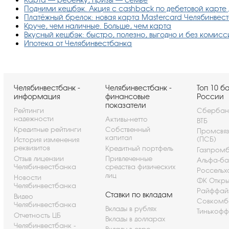
Подними кешбэк. Акция с cashback по дебетовой карте 
Платёжный брелок: новая карта Mastercard Челябинве
Круче, чем наличные. Больше, чем карта
Вкусный кешбэк: быстро, полезно, выгодно и без комисс
Ипотека от Челябинвестбанка
Челябинвестбанк -
Челябинвестбанк -
Топ 10 б
информация
финансовые
России
показатели
Рейтинги
Сбербан
надежности
Активы-нетто
ВТБ
Кредитные рейтинги
Собственный
Промсвя
капитал
(ПСБ)
История изменения
реквизитов
Кредитный портфель
Газпром
Отзыв лицензии
Привлеченные
Альфа-ба
Челябинвестбанка
средства физических
Россельх
лиц
Новости
ФК Откры
Челябинвестбанка
Райффай
Ставки по вкладам
Видео
Совкомб
Челябинвестбанка
Вклады в рублях
Тинькофф
Отчетность ЦБ
Вклады в долларах
Челябинвестбанк -