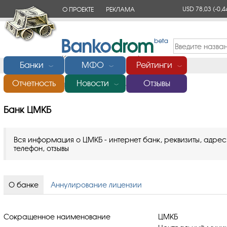
USD 78,03
(-0,4
О ПРОЕКТЕ
РЕКЛАМА
КОНТАКТЫ
Банки
МФО
Рейтинги
﹀
﹀
﹀
Отчетность
Новости
Отзывы
Главная
/
Банки России
/
Банк ЦМКБ
﹀
Банк ЦМКБ
Вся информация о ЦМКБ - интернет банк, реквизиты, адрес
телефон, отзывы
О банке
Аннулирование лицензии
Сокращенное наименование
ЦМКБ