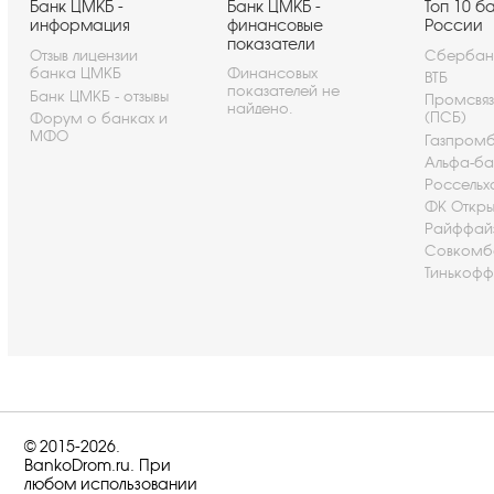
Банк ЦМКБ -
Банк ЦМКБ -
Топ 10 б
информация
финансовые
России
показатели
Отзыв лицензии
Сбербан
банка ЦМКБ
Финансовых
ВТБ
показателей не
Банк ЦМКБ - отзывы
Промсвя
найдено.
(ПСБ)
Форум о банках и
МФО
Газпром
Альфа-ба
Россельх
ФК Откры
Райффай
Совкомб
Тинькофф
© 2015-2026.
BankoDrom.ru. При
любом использовании