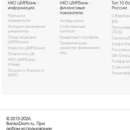
НКО ЦМРБанк -
НКО ЦМРБанк -
Топ 10 б
информация
финансовые
России
показатели
Рейтинги
Сбербан
надежности
Активы-нетто
ВТБ
История изменения
Собственный
Промсвя
реквизитов
капитал
(ПСБ)
Отзыв лицензии
Кредитный портфель
Газпром
ЦМРбанка
Привлеченные
Альфа-ба
средства физических
Новости ЦМРбанка
Россельх
лиц
Отчетность ЦБ
ФК Откры
НКО ЦМРБанк -
Райффай
отзывы
Совкомб
Форум о банках и
Тинькофф
МФО
© 2015-2026.
BankoDrom.ru. При
любом использовании