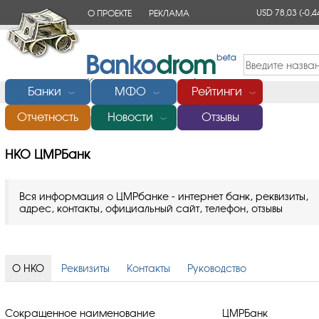
USD 78,03
(-0,4
О ПРОЕКТЕ
РЕКЛАМА
КОНТАКТЫ
Банки
МФО
Рейтинги
﹀
﹀
﹀
Отчетность
Новости
Отзывы
Главная
/
Банки России
/
НКО ЦМРБанк
﹀
НКО ЦМРБанк
Вся информация о ЦМРбанке - интернет банк, реквизиты,
адрес, контакты, официальный сайт, телефон, отзывы
О НКО
Реквизиты
Контакты
Руководство
Сокращенное наименование
ЦМРБанк