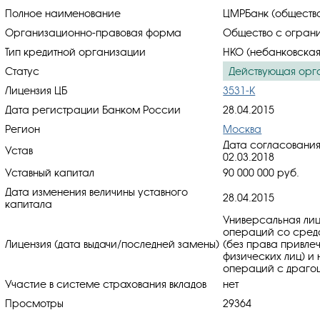
Полное наименование
ЦМРБанк (общество
Организационно-правовая форма
Общество с ограни
Тип кредитной организации
НКО (небанковская
Статус
Действующая орг
Лицензия ЦБ
3531-К
Дата регистрации Банком России
28.04.2015
Регион
Москва
Дата согласования
Устав
02.03.2018
Уставный капитал
90 000 000 руб.
Дата изменения величины уставного
28.04.2015
капитала
Универсальная лиц
операций со средс
Лицензия (дата выдачи/последней замены)
(без права привлеч
физических лиц) и
операций с драгоц
Участие в системе страхования вкладов
нет
Просмотры
29364