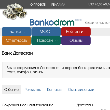
USD 78,03
(-0,4
О ПРОЕКТЕ
РЕКЛАМА
КОНТАКТЫ
Банки
МФО
Рейтинги
﹀
﹀
﹀
Отчетность
Новости
Отзывы
Главная
/
Банки России
/
Банк Дагестан
﹀
Банк Дагестан
Вся информация о Дагестане - интернет банк, реквизиты, 
сайт, телефон, отзывы
О банке
Реквизиты
Контакты
Отзыв лицензии
Сокращенное наименование
Дагестан