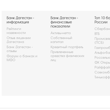
Банк Дагестан -
Банк Дагестан -
Топ 10 б
информация
финансовые
России
показатели
Рейтинги
Сбербан
надежности
Активы-нетто
ВТБ
Отзыв лицензии
Собственный
Промсвя
Дагестана
капитал
(ПСБ)
Банк Дагестан -
Кредитный портфель
Газпром
отзывы
Привлеченные
Альфа-ба
средства физических
Форум о банках и
Россельх
МФО
лиц
ФК Откры
Райффай
Совкомб
Тинькофф