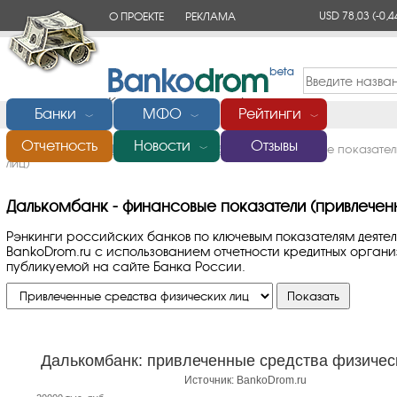
USD 78,03
(-0,4
О ПРОЕКТЕ
РЕКЛАМА
КОНТАКТЫ
Банки
МФО
Рейтинги
﹀
﹀
﹀
Отчетность
Новости
Отзывы
Главная
/
Банки России
/
Далькомбанк
/
Финансовые показатели
﹀
лиц)
Далькомбанк - финансовые показатели (привлеченн
Рэнкинги российских банков по ключевым показателям деяте
BankoDrom.ru с использованием отчетности кредитных орга
публикуемой на сайте Банка России.
Далькомбанк: привлеченные средства физичес
Источник: BankoDrom.ru