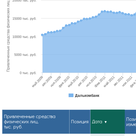
20000 тыс. руб.
Привлеченные средства физических лиц
15000 тыс. руб.
10000 тыс. руб.
5000 тыс. руб.
0 тыс. руб.
ноя.2011
авг.2009
фев.2010
авг.2010
фев.2011
авг.2011
фев.
май.2009
ноя.2009
май.2010
ноя.2010
май.2011
Далькомбанк
Привлеченные средства
Пози
физических лиц,
Позиция
Дата
изм
тыс. руб.