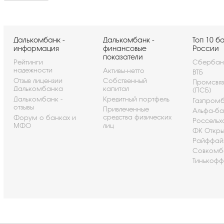
Далькомбанк -
Далькомбанк -
Топ 10 б
информация
финансовые
России
показатели
Рейтинги
Сбербан
надежности
Активы-нетто
ВТБ
Отзыв лицензии
Собственный
Промсвя
Далькомбанка
капитал
(ПСБ)
Далькомбанк -
Кредитный портфель
Газпром
отзывы
Привлеченные
Альфа-ба
средства физических
Форум о банках и
Россельх
МФО
лиц
ФК Откры
Райффай
Совкомб
Тинькофф