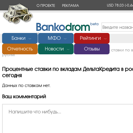
USD 78,03
(-0,4
О ПРОЕКТЕ
РЕКЛАМА
КОНТАКТЫ
Банки
МФО
Рейтинги
﹀
﹀
﹀
Отчетность
Новости
Отзывы
Главная
/
Банки России
/
ДельтаКредит
/
Процентные ставки по 
﹀
рублях
Процентные ставки по вкладам ДельтаКредита в рос
сегодня
Данных по ставкам нет.
Ваш комментарий