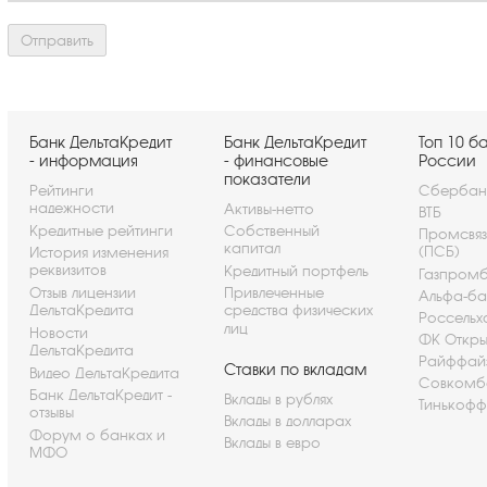
Банк ДельтаКредит
Банк ДельтаКредит
Топ 10 б
- информация
- финансовые
России
показатели
Рейтинги
Сбербан
надежности
Активы-нетто
ВТБ
Кредитные рейтинги
Собственный
Промсвя
капитал
(ПСБ)
История изменения
реквизитов
Кредитный портфель
Газпром
Отзыв лицензии
Привлеченные
Альфа-ба
ДельтаКредита
средства физических
Россельх
лиц
Новости
ФК Откры
ДельтаКредита
Райффай
Ставки по вкладам
Видео ДельтаКредита
Совкомб
Банк ДельтаКредит -
Вклады в рублях
Тинькофф
отзывы
Вклады в долларах
Форум о банках и
Вклады в евро
МФО