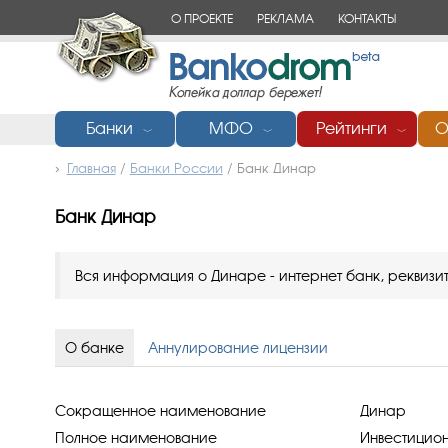
О ПРОЕКТЕ
РЕКЛАМА
КОНТАКТЫ
Банки
МФО
Рейтинги
О
﹀
﹀
﹀
Главная
/
Банки России
/
Банк Динар
Банк Динар
Вся информация о Динаре - интернет банк, реквизиты
О банке
Аннулирование лицензии
Сокращенное наименование
Динар
Полное наименование
Инвестицио