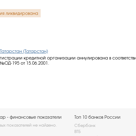
ия ликвидирована
Татарстан (Татарстан)
гистрации кредитной организации аннулирована в соответств
№ОД-195 от 15.06.2001.
ар - финансовые показатели
Топ 10 банков России
ых показателей не найдено.
Сбербанк
ВТБ