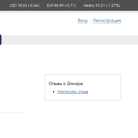
USD 78,03
(-0,44)
EUR 88,89
(-0,71)
Нефть 93,51
(-1,27%)
Вход
|
Регистрация
Отзывы о Динаре
Написать отзыв