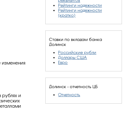
реквизитов
Рейтинги надежности
Рейтинги надежности
(кратко)
Ставки по вкладам банка
Долинск
Российские рубли
Доллары США
Евро
е изменения
Долинск - отчетность ЦБ
Отчетность
 рублях и
изических
металлами