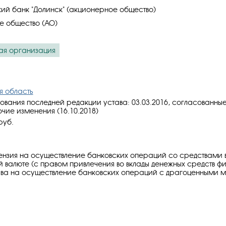
й банк "Долинск" (акционерное общество)
е общество (АО)
ая организация
я область
ования последней редакции устава: 03.03.2016, cогласованны
очие изменения (16.10.2018)
руб.
ензия на осуществление банковских операций со средствами в
 валюте (с правом привлечения во вклады денежных средств ф
ава на осуществление банковских операций с драгоценными 