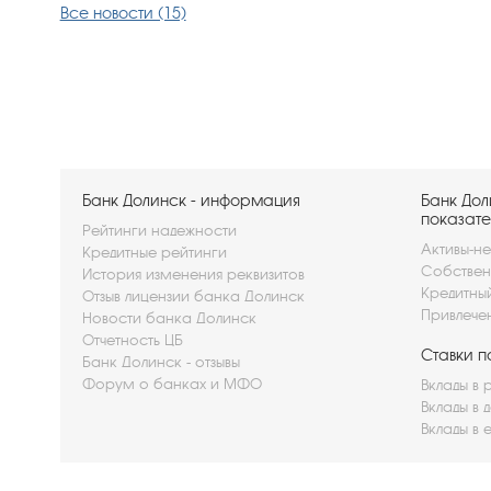
Все новости (15)
Банк Долинск - информация
Банк Дол
показате
Рейтинги надежности
Активы-не
Кредитные рейтинги
Собствен
История изменения реквизитов
Кредитны
Отзыв лицензии банка Долинск
Привлече
Новости банка Долинск
Отчетность ЦБ
Ставки п
Банк Долинск - отзывы
Форум о банках и МФО
Вклады в 
Вклады в 
Вклады в 