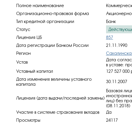
Полное наименование
Коммерчески
Организационно-правовая форма
Акционерно
Тип кредитной организации
Банк
Статус
Действующ
Лицензия ЦБ
857
Дата регистрации Банком России
21.11.1990
Регион
Сахалинска
Дата соглас
Устав
в уставe: пр
Уставный капитал
127 527 000 
Дата изменения величины уставного
30.11.2007
капитала
Базовая лиц
иностранной
Лицензия (дата выдачи/последней замены)
лиц) без пр
(08.11.2018)
Участие в системе страхования вкладов
Да
Просмотры
24117