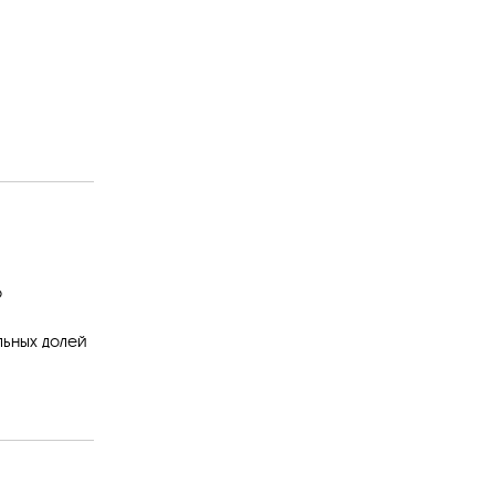
о
льных долей