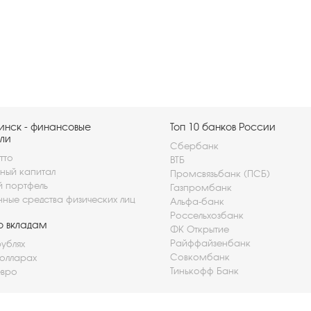
инск - финансовые
Топ 10 банков России
ли
Сбербанк
тто
ВТБ
ный капитал
Промсвязьбанк (ПСБ)
й портфель
Газпромбанк
нные средства физических лиц
Альфа-банк
Россельхозбанк
о вкладам
ФК Открытие
Райффайзенбанк
рублях
Совкомбанк
долларах
Тинькофф Банк
евро