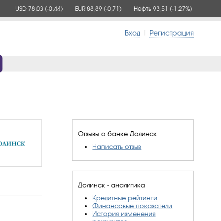
USD 78,03
(-0,44)
EUR 88,89
(-0,71)
Нефть 93,51
(-1,27%)
Вход
|
Регистрация
Отзывы о банке Долинск
Написать отзыв
Долинск - аналитика
Кредитные рейтинги
Финансовые показатели
История изменения