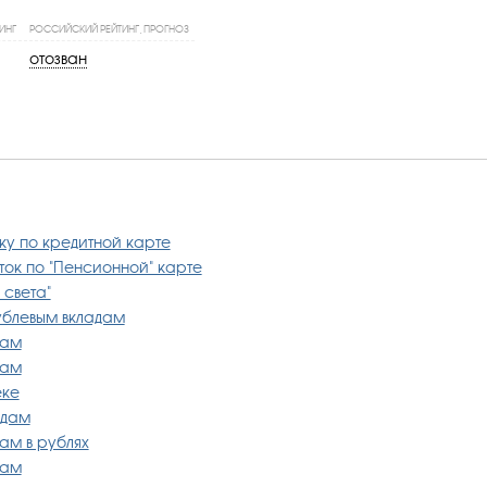
ИНГ
РОССИЙСКИЙ РЕЙТИНГ, ПРОГНОЗ
отозван
авку по кредитной карте
ток по "Пенсионной" карте
 света"
ублевым вкладам
дам
дам
еке
адам
дам в рублях
дам