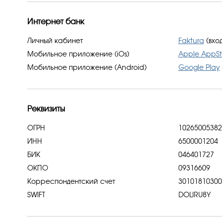
Интернет банк
Личный кабинет
Faktura
(вход
Мобильное приложение (iOs)
Apple AppSt
Мобильное приложение (Android)
Google Play
Реквизиты
ОГРН
102650053824
ИНН
6500001204
БИК
046401727
ОКПО
09316609
Корреспондентский счет
30101810300
SWIFT
DOLIRU8Y