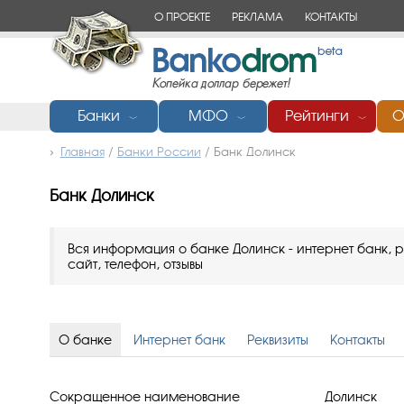
О ПРОЕКТЕ
РЕКЛАМА
КОНТАКТЫ
Банки
МФО
Рейтинги
О
﹀
﹀
﹀
Главная
/
Банки России
/
Банк Долинск
Банк Долинск
Вся информация о банке Долинск - интернет банк, р
сайт, телефон, отзывы
О банке
Интернет банк
Реквизиты
Контакты
Сокращенное наименование
Долинск