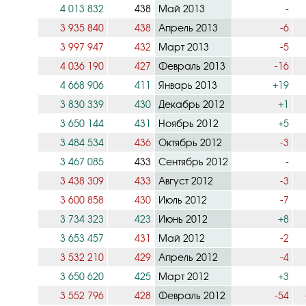
4 013 832
438
Май 2013
-
3 935 840
438
Апрель 2013
-6
3 997 947
432
Март 2013
-5
4 036 190
427
Февраль 2013
-16
4 668 906
411
Январь 2013
+19
3 830 339
430
Декабрь 2012
+1
3 650 144
431
Ноябрь 2012
+5
3 484 534
436
Октябрь 2012
-3
3 467 085
433
Сентябрь 2012
-
3 438 309
433
Август 2012
-3
3 600 858
430
Июль 2012
-7
3 734 323
423
Июнь 2012
+8
3 653 457
431
Май 2012
-2
3 532 210
429
Апрель 2012
-4
3 650 620
425
Март 2012
+3
3 552 796
428
Февраль 2012
-54