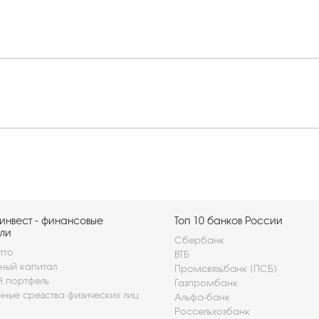
инвест - финансовые
Топ 10 банков России
ли
Сбербанк
тто
ВТБ
ный капитал
Промсвязьбанк (ПСБ)
й портфель
Газпромбанк
нные средства физических лиц
Альфа-банк
Россельхозбанк