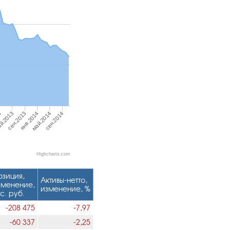
сен.2014
май.2014
янв.2014
сен.2013
й.2013
3
Highcharts.com
озиция,
Активы-нетто,
зменение,
изменение, %
с. руб.
-208 475
-7,97
-60 337
-2,25