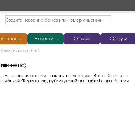
тчетность
Новости
Отзывы
Форум
﹀
тели (активы-нетто)
ивы-нетто)
 деятельности рассчитываются по методике BankoDrom.ru с
оссийской Федерации, публикуемой на сайте Банка России.