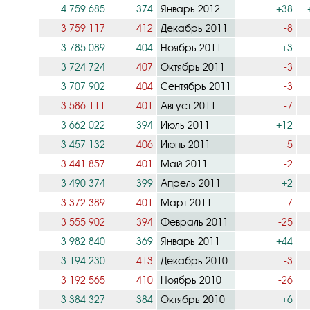
4 759 685
374
Январь 2012
+38
3 759 117
412
Декабрь 2011
-8
3 785 089
404
Ноябрь 2011
+3
3 724 724
407
Октябрь 2011
-3
3 707 902
404
Сентябрь 2011
-3
3 586 111
401
Август 2011
-7
3 662 022
394
Июль 2011
+12
3 457 132
406
Июнь 2011
-5
3 441 857
401
Май 2011
-2
3 490 374
399
Апрель 2011
+2
3 372 389
401
Март 2011
-7
3 555 902
394
Февраль 2011
-25
3 982 840
369
Январь 2011
+44
3 194 230
413
Декабрь 2010
-3
3 192 565
410
Ноябрь 2010
-26
3 384 327
384
Октябрь 2010
+6