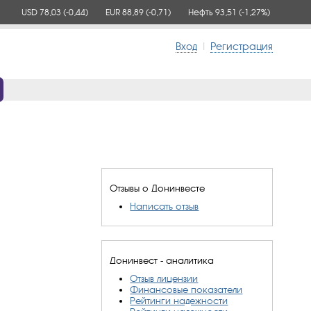
USD 78,03
(-0,44)
EUR 88,89
(-0,71)
Нефть 93,51
(-1,27%)
Вход
|
Регистрация
Отзывы о Донинвесте
Написать отзыв
Донинвест - аналитика
Отзыв лицензии
Финансовые показатели
Рейтинги надежности