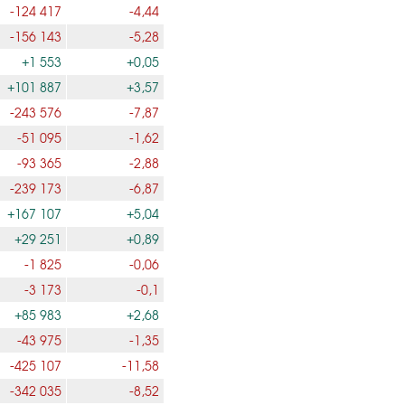
-124 417
-4,44
-156 143
-5,28
+1 553
+0,05
+101 887
+3,57
-243 576
-7,87
-51 095
-1,62
-93 365
-2,88
-239 173
-6,87
+167 107
+5,04
+29 251
+0,89
-1 825
-0,06
-3 173
-0,1
+85 983
+2,68
-43 975
-1,35
-425 107
-11,58
-342 035
-8,52