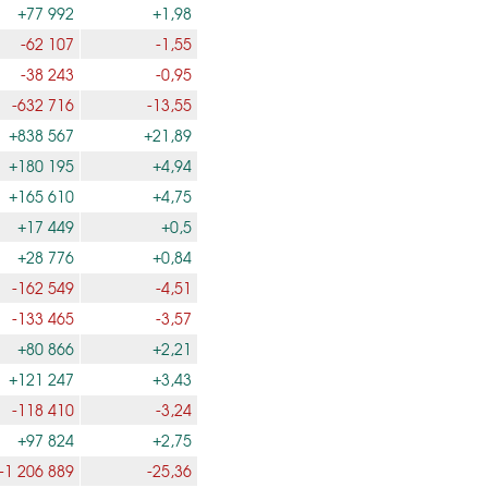
+77 992
+1,98
-62 107
-1,55
-38 243
-0,95
-632 716
-13,55
+838 567
+21,89
+180 195
+4,94
+165 610
+4,75
+17 449
+0,5
+28 776
+0,84
-162 549
-4,51
-133 465
-3,57
+80 866
+2,21
+121 247
+3,43
-118 410
-3,24
+97 824
+2,75
-1 206 889
-25,36