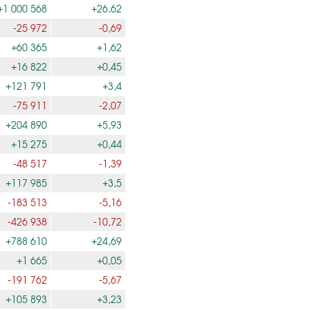
+1 000 568
+26,62
-25 972
-0,69
+60 365
+1,62
+16 822
+0,45
+121 791
+3,4
-75 911
-2,07
+204 890
+5,93
+15 275
+0,44
-48 517
-1,39
+117 985
+3,5
-183 513
-5,16
-426 938
-10,72
+788 610
+24,69
+1 665
+0,05
-191 762
-5,67
+105 893
+3,23