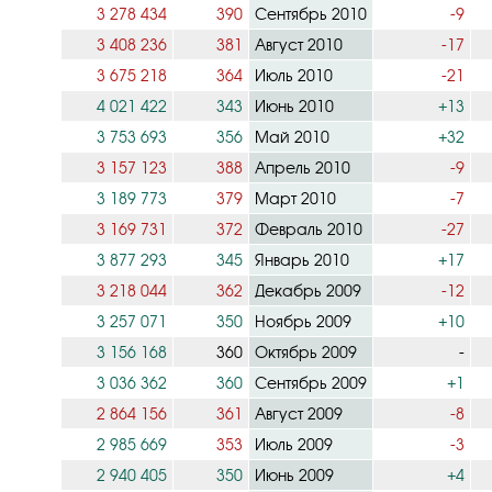
3 278 434
390
Сентябрь 2010
-9
3 408 236
381
Август 2010
-17
3 675 218
364
Июль 2010
-21
4 021 422
343
Июнь 2010
+13
3 753 693
356
Май 2010
+32
3 157 123
388
Апрель 2010
-9
3 189 773
379
Март 2010
-7
3 169 731
372
Февраль 2010
-27
3 877 293
345
Январь 2010
+17
3 218 044
362
Декабрь 2009
-12
3 257 071
350
Ноябрь 2009
+10
3 156 168
360
Октябрь 2009
-
3 036 362
360
Сентябрь 2009
+1
2 864 156
361
Август 2009
-8
2 985 669
353
Июль 2009
-3
2 940 405
350
Июнь 2009
+4