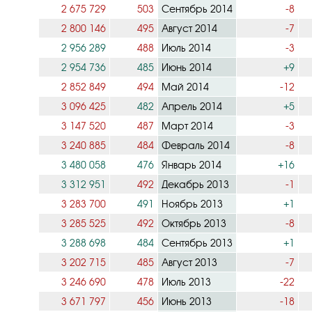
2 675 729
503
Сентябрь 2014
-8
2 800 146
495
Август 2014
-7
2 956 289
488
Июль 2014
-3
2 954 736
485
Июнь 2014
+9
2 852 849
494
Май 2014
-12
3 096 425
482
Апрель 2014
+5
3 147 520
487
Март 2014
-3
3 240 885
484
Февраль 2014
-8
3 480 058
476
Январь 2014
+16
3 312 951
492
Декабрь 2013
-1
3 283 700
491
Ноябрь 2013
+1
3 285 525
492
Октябрь 2013
-8
3 288 698
484
Сентябрь 2013
+1
3 202 715
485
Август 2013
-7
3 246 690
478
Июль 2013
-22
3 671 797
456
Июнь 2013
-18