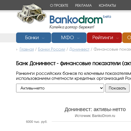
О ПРОЕКТЕ
РЕКЛАМА
КОНТАКТЫ
Банки
МФО
Рейтинги
О
﹀
﹀
﹀
Главная
/
Банки России
/
Донинвест
/
Финансовые показа
Банк Донинвест - финансовые показатели (акт
Рэнкинги российских банков по ключевым показателям
использованием отчетности кредитных организаций Р
Донинвест: активы-нетто
Источник: BankoDrom.ru
6000 тыс. руб.