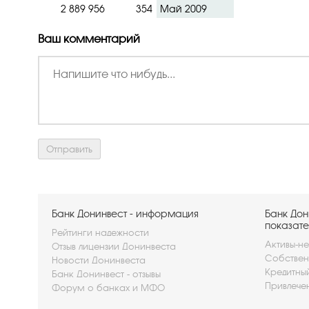
2 889 956
354
Май 2009
Ваш комментарий
Банк Донинвест - информация
Банк Дон
показате
Рейтинги надежности
Активы-не
Отзыв лицензии Донинвеста
Собствен
Новости Донинвеста
Кредитны
Банк Донинвест - отзывы
Привлече
Форум о банках и МФО