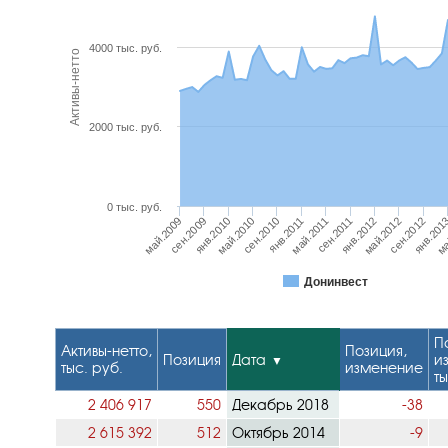
4000 тыс. руб.
Активы-нетто
2000 тыс. руб.
0 тыс. руб.
сен.2012
май.2012
янв.2012
сен.2011
май.2011
янв.2011
сен.2010
май.2010
янв.2010
сен.2009
май.2009
ма
янв.201
Донинвест
П
Активы-нетто,
Позиция,
Позиция
Дата
и
тыс. руб.
изменение
ты
2 406 917
550
Декабрь 2018
-38
2 615 392
512
Октябрь 2014
-9