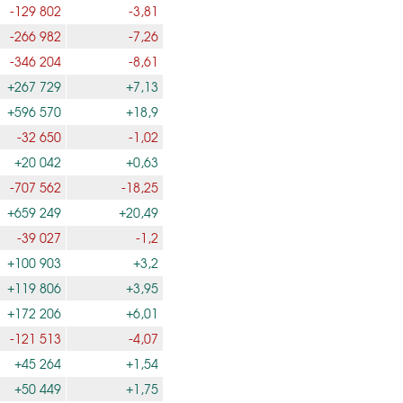
-129 802
-3,81
-266 982
-7,26
-346 204
-8,61
+267 729
+7,13
+596 570
+18,9
-32 650
-1,02
+20 042
+0,63
-707 562
-18,25
+659 249
+20,49
-39 027
-1,2
+100 903
+3,2
+119 806
+3,95
+172 206
+6,01
-121 513
-4,07
+45 264
+1,54
+50 449
+1,75