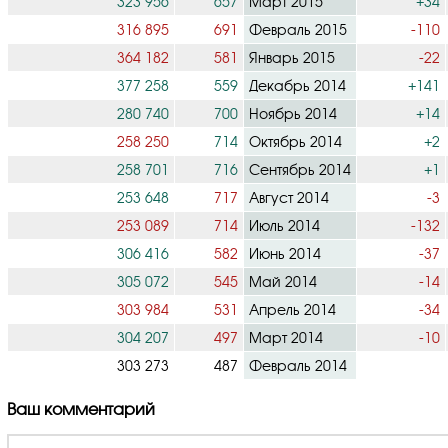
323 956
657
Март 2015
+34
316 895
691
Февраль 2015
-110
364 182
581
Январь 2015
-22
377 258
559
Декабрь 2014
+141
280 740
700
Ноябрь 2014
+14
258 250
714
Октябрь 2014
+2
258 701
716
Сентябрь 2014
+1
253 648
717
Август 2014
-3
253 089
714
Июль 2014
-132
306 416
582
Июнь 2014
-37
305 072
545
Май 2014
-14
303 984
531
Апрель 2014
-34
304 207
497
Март 2014
-10
303 273
487
Февраль 2014
Ваш комментарий