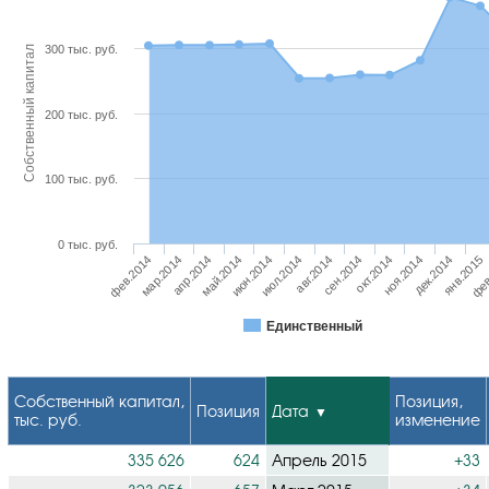
300 тыс. руб.
Собственный капитал
200 тыс. руб.
100 тыс. руб.
0 тыс. руб.
фев.2014
июл.2014
дек.2014
май.2014
окт.2014
мар.2014
авг.2014
янв.2015
июн.2014
ноя.2014
апр.2014
сен.2014
фев
Единственный
Собственный капитал,
Позиция,
Позиция
Дата
тыс. руб.
изменение
335 626
624
Апрель 2015
+33