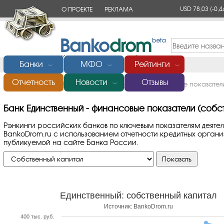
USD 78,03
(-0,4
О ПРОЕКТЕ
РЕКЛАМА
КОНТАКТЫ
Банки
МФО
Рейтинги
﹀
﹀
﹀
Отчетность
Новости
Отзывы
Главная
/
Банки России
/
Единственный
/
Финансовые показатели
﹀
Банк Единственный - финансовые показатели (собс
Рэнкинги российских банков по ключевым показателям деяте
BankoDrom.ru с использованием отчетности кредитных орга
публикуемой на сайте Банка России.
Единственный: собственный капитал
Источник: BankoDrom.ru
400 тыс. руб.