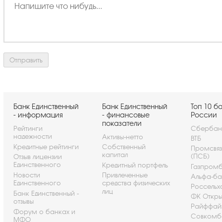
Банк Единственный
Банк Единственный
Топ 10 б
- информация
- финансовые
России
показатели
Рейтинги
Сбербан
надежности
Активы-нетто
ВТБ
Кредитные рейтинги
Собственный
Промсвя
капитал
(ПСБ)
Отзыв лицензии
Единственного
Кредитный портфель
Газпром
Новости
Привлеченные
Альфа-ба
Единственного
средства физических
Россельх
лиц
Банк Единственный -
ФК Откры
отзывы
Райффай
Форум о банках и
Совкомб
МФО