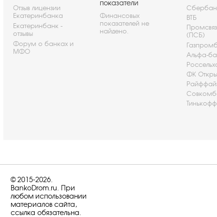
показатели
Отзыв лицензии
Сбербан
Екатеринбанка
Финансовых
ВТБ
показателей не
Екатеринбанк -
Промсвя
найдено.
отзывы
(ПСБ)
Форум о банках и
Газпром
МФО
Альфа-ба
Россельх
ФК Откры
Райффай
Совкомб
Тинькофф
© 2015-2026.
BankoDrom.ru. При
любом использовании
материалов сайта,
ссылка обязательна.