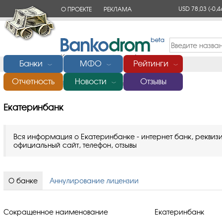
USD 78,03
(-0,4
О ПРОЕКТЕ
РЕКЛАМА
КОНТАКТЫ
Банки
МФО
Рейтинги
﹀
﹀
﹀
Отчетность
Новости
Отзывы
Главная
/
Банки России
/
Екатеринбанк
﹀
Екатеринбанк
Вся информация о Екатеринбанке - интернет банк, реквизит
официальный сайт, телефон, отзывы
О банке
Аннулирование лицензии
Сокращенное наименование
Екатеринбанк