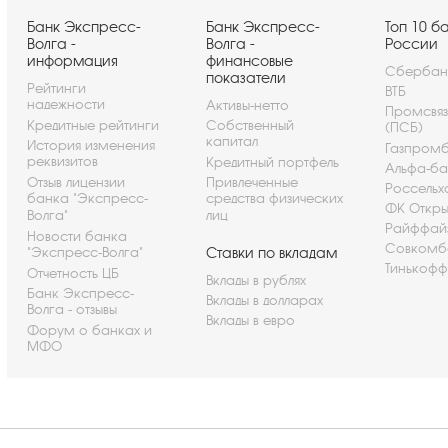
Банк Экспресс-
Банк Экспресс-
Топ 10 б
Волга -
Волга -
России
информация
финансовые
Сбербан
показатели
Рейтинги
ВТБ
надежности
Активы-нетто
Промсвя
Кредитные рейтинги
Собственный
(ПСБ)
капитал
История изменения
Газпром
реквизитов
Кредитный портфель
Альфа-ба
Отзыв лицензии
Привлеченные
Россельх
банка "Экспресс-
средства физических
ФК Откры
Волга"
лиц
Райффай
Новости банка
Совкомб
"Экспресс-Волга"
Ставки по вкладам
Тинькофф
Отчетность ЦБ
Вклады в рублях
Банк Экспресс-
Вклады в долларах
Волга - отзывы
Вклады в евро
Форум о банках и
МФО