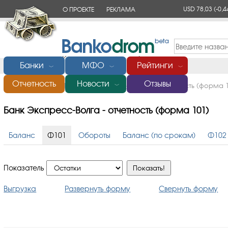
USD 78,03
(-0,4
О ПРОЕКТЕ
РЕКЛАМА
КОНТАКТЫ
Банки
МФО
Рейтинги
﹀
﹀
﹀
Отчетность
Новости
Отзывы
Главная
/
Банки России
/
Экспресс-Волга
/
Отчетность (форма 1
﹀
Банк Экспресс-Волга - отчетность (форма 101)
Баланс
Ф101
Обороты
Баланс (по срокам)
Ф102
Показатель
Выгрузка
Развернуть форму
Свернуть форму