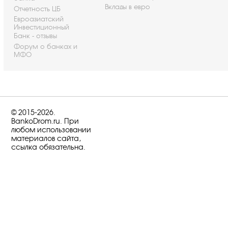
Вклады в евро
Отчетность ЦБ
Евроазиатский
Инвестиционный
Банк - отзывы
Форум о банках и
МФО
© 2015-2026.
BankoDrom.ru. При
любом использовании
материалов сайта,
ссылка обязательна.