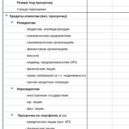
Резерв под просрочку
Сальдо переоценки
Кредиты клиентам (вкл. просрочку)
Резидентам
- бюджетам, внебюдж.фондам
- коммерческим предприятиям
- некоммерческим организациям
- финансовым организациям
- векселя
- индивид. предпринимателям (ИП)
- физическим лицам
- права требования (в т.ч. недвижимость)
- прочие кредитные операции
Нерезидентам
- иностранным государствам
- юр. лицам
- физ. лицам
Просрочка по портфелю, в т.ч.
- юридические лицам (вкл. ИП)
- физические лицам