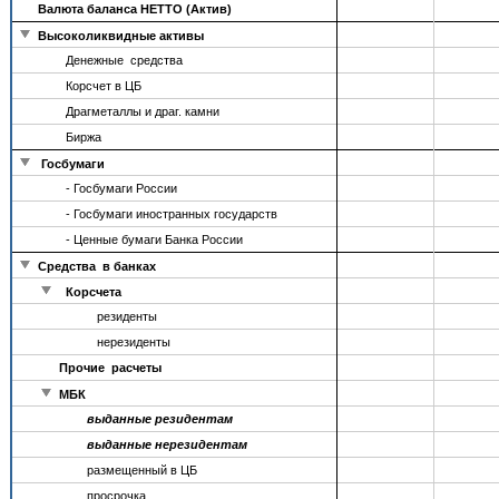
Валюта баланса НЕТТО (Актив)
Высоколиквидные активы
Денежные средства
Корсчет в ЦБ
Драгметаллы и драг. камни
Биржа
Госбумаги
- Госбумаги России
- Госбумаги иностранных государств
- Ценные бумаги Банка России
Средства в банках
Корсчета
резиденты
нерезиденты
Прочие расчеты
МБК
выданные резидентам
выданные нерезидентам
размещенный в ЦБ
просрочка