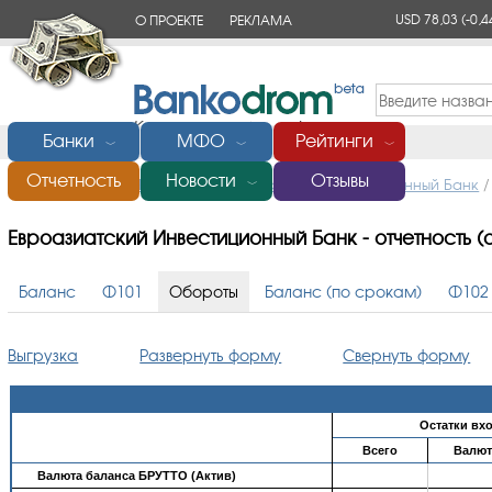
USD 78,03
(-0,4
О ПРОЕКТЕ
РЕКЛАМА
КОНТАКТЫ
Банки
МФО
Рейтинги
﹀
﹀
﹀
Отчетность
Новости
Отзывы
Главная
/
Банки России
/
Евроазиатский Инвестиционный Банк
/
﹀
Евроазиатский Инвестиционный Банк - отчетность (
Баланс
Ф101
Обороты
Баланс (по срокам)
Ф102
Выгрузка
Развернуть форму
Свернуть форму
Остатки вх
Всего
Валют
Валюта баланса БРУТТО (Актив)