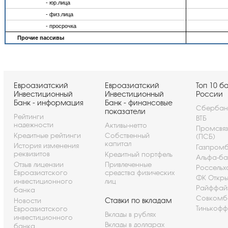
- юр.лица
- физ.лица
- просрочка
Прочие пассивы
Евроазиатский
Евроазиатский
Топ 10 б
Инвестиционный
Инвестиционный
России
Банк - информация
Банк - финансовые
Сбербан
показатели
Рейтинги
ВТБ
надежности
Активы-нетто
Промсвя
Кредитные рейтинги
Собственный
(ПСБ)
капитал
История изменения
Газпром
реквизитов
Кредитный портфель
Альфа-ба
Отзыв лицензии
Привлеченные
Россельх
Евроазиатского
средства физических
ФК Откры
инвестиционного
лиц
Райффай
банка
Совкомб
Ставки по вкладам
Новости
Тинькофф
Евроазиатского
Вклады в рублях
инвестиционного
Вклады в долларах
банка