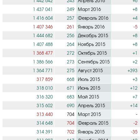
1 442 642
243
Апрель 2016
+6
1 437 041
249
Март 2016
+8
1 416 604
257
Февраль 2016
+4
1 407 346
261
Январь 2016
-5
1 444 682
256
Декабрь 2015
+8
1 407 488
264
Ноябрь 2015
+8
1 368 477
272
Октябрь 2015
+1
1 386 566
273
Сентябрь 2015
+2
1 364 771
275
Август 2015
+393
317 859
668
Июль 2015
+3
318 010
671
Июнь 2015
+12
316 320
683
Май 2015
+7
315 602
690
Апрель 2015
+14
313 440
704
Март 2015
-
314 648
704
Февраль 2015
-2
314 391
702
Январь 2015
-35