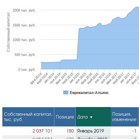
2000 тыс. руб.
Собственный капитал
1500 тыс. руб.
1000 тыс. руб.
500 тыс. руб.
0 тыс. руб.
май.2014
авг.2015
ноя.2016
фев.2
ноя.2014
фев.2016
май.2017
фев.2014
май.2015
авг.2016
ноя.2017
авг.2014
ноя.2015
фев.2017
м
фев.2015
май.2016
авг.2017
Еврокапитал-Альянс
Собственный капитал,
Позиция,
Позиция
Дата
тыс. руб.
изменение
2 037 101
180
Январь 2019
-1