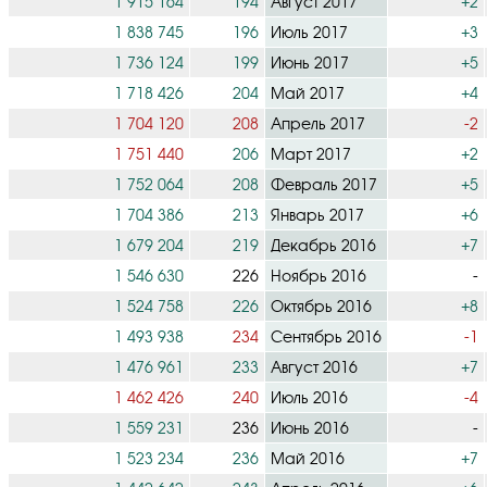
1 915 164
194
Август 2017
+2
1 838 745
196
Июль 2017
+3
1 736 124
199
Июнь 2017
+5
1 718 426
204
Май 2017
+4
1 704 120
208
Апрель 2017
-2
1 751 440
206
Март 2017
+2
1 752 064
208
Февраль 2017
+5
1 704 386
213
Январь 2017
+6
1 679 204
219
Декабрь 2016
+7
1 546 630
226
Ноябрь 2016
-
1 524 758
226
Октябрь 2016
+8
1 493 938
234
Сентябрь 2016
-1
1 476 961
233
Август 2016
+7
1 462 426
240
Июль 2016
-4
1 559 231
236
Июнь 2016
-
1 523 234
236
Май 2016
+7