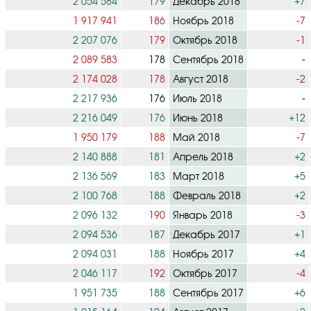
2 054 584
179
Декабрь 2018
+7
1 917 941
186
Ноябрь 2018
-7
2 207 076
179
Октябрь 2018
-1
2 089 583
178
Сентябрь 2018
-
2 174 028
178
Август 2018
-2
2 217 936
176
Июль 2018
-
2 216 049
176
Июнь 2018
+12
1 950 179
188
Май 2018
-7
2 140 888
181
Апрель 2018
+2
2 136 569
183
Март 2018
+5
2 100 768
188
Февраль 2018
+2
2 096 132
190
Январь 2018
-3
2 094 536
187
Декабрь 2017
+1
2 094 031
188
Ноябрь 2017
+4
2 046 117
192
Октябрь 2017
-4
1 951 735
188
Сентябрь 2017
+6