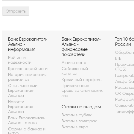
Банк Еврокапитал-
Банк Еврокапитал-
Топ 10 б
Альянс -
Альянс -
России
информация
финансовые
Сбербан
показатели
Рейтинги
ВТБ
надежности
Активы-нетто
Промсвя
Кредитные рейтинги
Собственный
(ПСБ)
капитал
История изменения
Газпром
реквизитов
Кредитный портфель
Альфа-ба
Отзыв лицензии
Привлеченные
Россельх
Еврокапитал-
средства физических
ФК Откры
Альянса
лиц
Райффай
Новости
Совкомб
Еврокапитал-
Ставки по вкладам
Тинькофф
Альянса
Вклады в рублях
Банк Еврокапитал-
Вклады в долларах
Альянс - отзывы
Вклады в евро
Форум о банках и
МФО