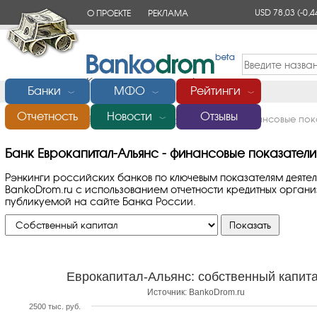
USD 78,03
(-0,4
О ПРОЕКТЕ
РЕКЛАМА
КОНТАКТЫ
Банки
МФО
Рейтинги
﹀
﹀
﹀
Отчетность
Новости
Отзывы
Главная
/
Банки России
/
Еврокапитал-Альянс
/
Финансовые пока
﹀
Банк Еврокапитал-Альянс - финансовые показатели
Рэнкинги российских банков по ключевым показателям деяте
BankoDrom.ru с использованием отчетности кредитных орга
публикуемой на сайте Банка России.
Еврокапитал-Альянс: собственный капит
Источник: BankoDrom.ru
2500 тыс. руб.