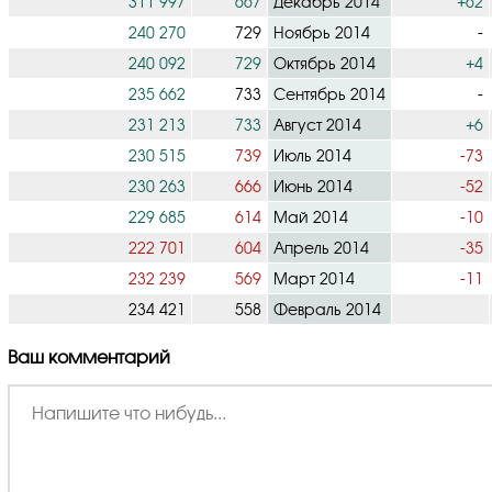
311 997
667
Декабрь 2014
+62
240 270
729
Ноябрь 2014
-
240 092
729
Октябрь 2014
+4
235 662
733
Сентябрь 2014
-
231 213
733
Август 2014
+6
230 515
739
Июль 2014
-73
230 263
666
Июнь 2014
-52
229 685
614
Май 2014
-10
222 701
604
Апрель 2014
-35
232 239
569
Март 2014
-11
234 421
558
Февраль 2014
Ваш комментарий