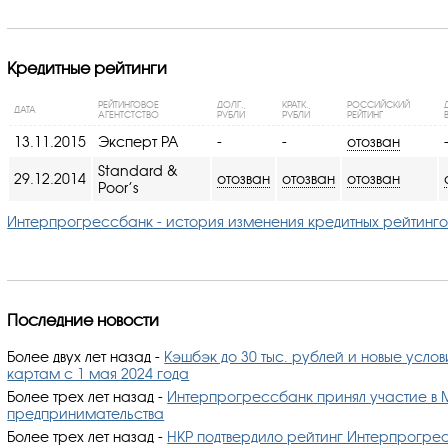
Кредитные рейтинги
РЕЙТИНГОВОЕ
ДОЛГ.,
КРАТК.,
РОССИЙСКИЙ
ДАТА
АГЕНТСТСТВО
РУБЛИ
РУБЛИ
РЕЙТИНГ
13.11.2015
Эксперт РА
-
-
отозван
Standard &
29.12.2014
отозван
отозван
отозван
Poor’s
Интерпрогрессбанк - история изменения кредитных рейтинго
Последние новости
Более двух лет назад
-
Кэшбэк до 30 тыс. рублей и новые услов
картам с 1 мая 2024 года
Более трех лет назад
-
Интерпрогрессбанк принял участие в 
предпринимательства
Более трех лет назад
-
НКР подтвердило рейтинг Интерпрогрес