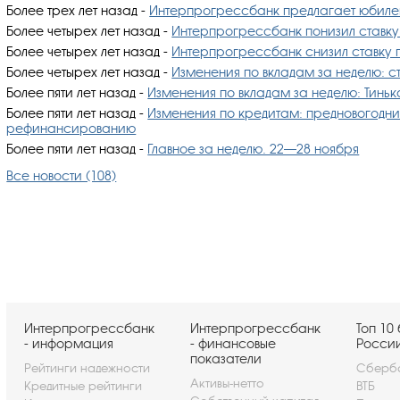
Более трех лет назад
-
Интерпрогрессбанк предлагает юбилейн
Более четырех лет назад
-
Интерпрогрессбанк понизил ставку
Более четырех лет назад
-
Интерпрогрессбанк снизил ставку 
Более четырех лет назад
-
Изменения по вкладам за неделю: с
Более пяти лет назад
-
Изменения по вкладам за неделю: Тиньк
Более пяти лет назад
-
Изменения по кредитам: предновогодни
рефинансированию
Более пяти лет назад
-
Главное за неделю. 22—28 ноября
Все новости (108)
Интерпрогрессбанк
Интерпрогрессбанк
Топ 10
- информация
- финансовые
Росси
показатели
Рейтинги надежности
Сберб
Активы-нетто
Кредитные рейтинги
ВТБ