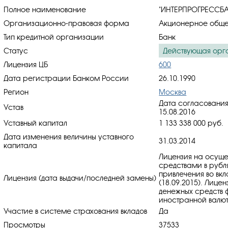
Полное наименование
"ИНТЕРПРОГРЕССБА
Организационно-правовая форма
Акционерное обще
Тип кредитной организации
Банк
Статус
Действующая орг
Лицензия ЦБ
600
Дата регистрации Банком России
26.10.1990
Регион
Москва
Дата согласования
Устав
15.08.2016
Уставный капитал
1 133 338 000 руб.
Дата изменения величины уставного
31.03.2014
капитала
Лицензия на осуще
средствами в рубл
привлечения во вкл
Лицензия (дата выдачи/последней замены)
(18.09.2015). Лице
денежных средств ф
иностранной валюте
Участие в системе страхования вкладов
Да
Просмотры
37533