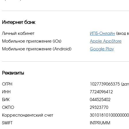
Интернет банк
Личный кабинет
ИПБ-Онлайн
(вход 
Мобильное приложение (iOs)
Apple AppStore
Мобильное приложение (Android)
Google Play
Реквизиты
ОГРН
1027739065375 (дат
ИНН
7724096412
БИК
044525402
ОКПО
29323770
Корреспондентский счет
3010181010000000
SWIFT
INTPRUMM