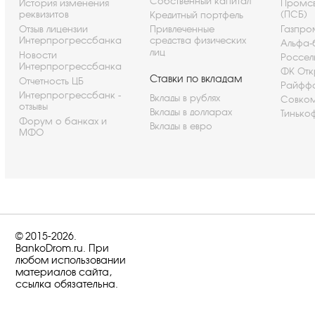
Собственный капитал
История изменения
Промсв
реквизитов
(ПСБ)
Кредитный портфель
Отзыв лицензии
Привлеченные
Газпро
Интерпрогрессбанка
средства физических
Альфа-
лиц
Новости
Россел
Интерпрогрессбанка
ФК Отк
Ставки по вкладам
Отчетность ЦБ
Райфф
Интерпрогрессбанк -
Вклады в рублях
Совко
отзывы
Вклады в долларах
Тинько
Форум о банках и
Вклады в евро
МФО
© 2015-2026.
BankoDrom.ru. При
любом использовании
материалов сайта,
ссылка обязательна.