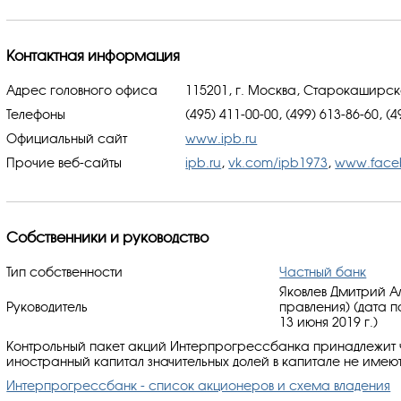
Контактная информация
Адрес головного офиса
115201, г. Москва, Старокаширск
Телефоны
(495) 411-00-00, (499) 613-86-60, (
Официальный сайт
www.ipb.ru
Прочие веб-сайты
ipb.ru
,
vk.com/ipb1973
,
www.face
Собственники и руководство
Тип собственности
Частный банк
Яковлев Дмитрий А
Руководитель
правления) (дата 
13 июня 2019 г.)
Контрольный пакет акций Интерпрогрессбанка принадлежит 
иностранный капитал значительных долей в капитале не имеют
Интерпрогрессбанк - список акционеров и схема владения