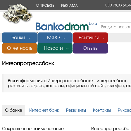
USD 78,03
(-0,4
О ПРОЕКТЕ
РЕКЛАМА
КОНТАКТЫ
Банки
МФО
Рейтинги
﹀
﹀
﹀
Отчетность
Новости
Отзывы
Главная
/
Банки России
/
Интерпрогрессбанк
﹀
Интерпрогрессбанк
Вся информация о Интерпрогрессбанке - интернет банк,
реквизиты, адрес, контакты, официальный сайт, телефон, от
О банке
Интернет банк
Реквизиты
Контакты
Руков
Сокращенное наименование
Интерпрогрессба