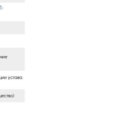
t-
ение
ции устава:
щество)