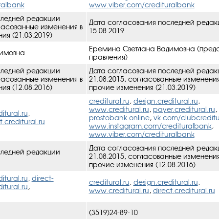
ralbank
www.viber.com/credituralbank
следней редакции
Дата согласования последней редак
гласованные изменения в
15.08.2019
ия (21.03.2019)
Еремина Светлана Вадимовна (пред
димовна
правления)
следней редакции
Дата согласования последней редак
гласованные изменения в
21.08.2015, cогласованные изменения
ия (12.08.2016)
прочие изменения (21.03.2019)
creditural.ru
,
design.creditural.ru
,
www.creditural.ru
,
payer.creditural.ru
,
itural.ru
,
prostobank.online
,
vk.com/clubcredit
t.creditural.ru
www.instagram.com/credituralbank
,
www.viber.com/credituralbank
Дата согласования последней редак
следней редакции
21.08.2015, cогласованные изменения
прочие изменения (12.08.2016)
itural.ru
,
direct-
creditural.ru
,
design.creditural.ru
,
tural.ru
,
www.creditural.ru
,
direct.creditural.ru
(3519)24-89-10