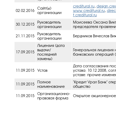
creditural.ru
,
design.cred
Сайт(ы)
02.02.2016
www.creditural.ru
,
direc
организации
t.creditural.ru
Руководитель
Моисеева Оксана Викто
30.12.2015
организации
председателя правлени
Руководитель
21.11.2015
Бердников Вячеслав Ви
организации
Лицензия (дата
выдачи/
Генеральная лицензия 
17.09.2015
последней
банковских операций (
замены)
Дата согласования по
11.09.2015
Устав
устава: 10.12.2008, cо
уставe: прочие изменен
Полное
"Кредит Урал Банк" от
11.09.2015
наименование
общество
Организационно-
11.09.2015
Открытое акционерное
правовая форма