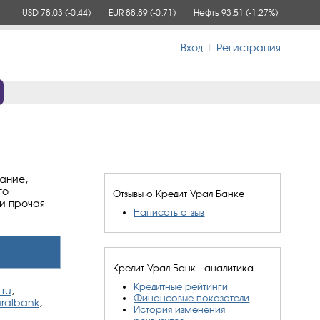
USD 78,03
(-0,44)
EUR 88,89
(-0,71)
Нефть 93,51
(-1,27%)
Вход
|
Регистрация
ание,
го
Отзывы о Кредит Урал Банке
 и прочая
Написать отзыв
Кредит Урал Банк - аналитика
Кредитные рейтинги
.ru
,
Финансовые показатели
uralbank
,
История изменения