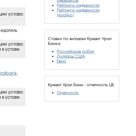
реквизитов
Рейтинги надежности
Рейтинги надежности
ции устава:
(кратко)
седатель
Ставки по вкладам Кредит Урал
Банка
ции устава:
 в уставe:
Российские рубли
Доллары США
Евро
uralbank
,
Кредит Урал Банк - отчетность ЦБ
ции устава:
Отчетность
 в уставe: