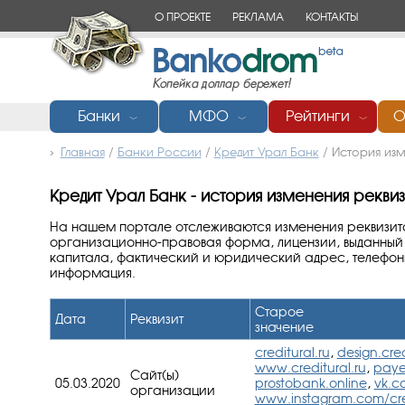
О ПРОЕКТЕ
РЕКЛАМА
КОНТАКТЫ
Банки
МФО
Рейтинги
О
﹀
﹀
﹀
Главная
/
Банки России
/
Кредит Урал Банк
/
История изм
Кредит Урал Банк - история изменения реквиз
На нашем портале отслеживаются изменения реквизит
организационно-правовая форма, лицензии, выданный 
капитала, фактический и юридический адрес, телефоны
информация.
Старое
Дата
Реквизит
значение
creditural.ru
,
design.cred
www.creditural.ru
,
payer
Сайт(ы)
05.03.2020
prostobank.online
,
vk.c
организации
www.instagram.com/cre