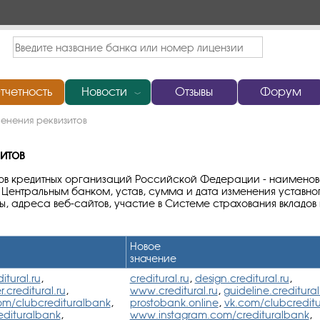
тчетность
Новости
Отзывы
Форум
﹀
енения реквизитов
итов
ов кредитных организаций Российской Федерации - наименов
Центральным банком, устав, сумма и дата изменения уставно
, адреса веб-сайтов, участие в Системе страхования вкладов
Новое
значение
itural.ru
,
creditural.ru
,
design.creditural.ru
,
.creditural.ru
,
www.creditural.ru
,
guideline.creditural
om/clubcredituralbank
,
prostobank.online
,
vk.com/clubcredit
dituralbank
,
www.instagram.com/credituralbank
,