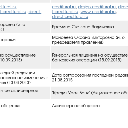
itural.ru
,
creditural.ru
,
design.creditural.ru
,
direc
t.creditural.ru
,
direct-
t.creditural.ru
,
www.creditural.ru
,
direct.creditural.ru
ровна (и. о.
Еремина Светлана Вадимовна
я)
Моисеева Оксана Викторовна (и. о.
кторович
председателя правления)
на осуществление
Генеральная лицензия на осуществл
10.09.2013)
банковских операций (15.09.2015)
следней редакции
Дата согласования последней редак
гласованные изменения в
21.08.2015
ия (13.08.2013)
крытое акционерное
"Кредит Урал Банк" (Акционерное об
 общество
Акционерное общество