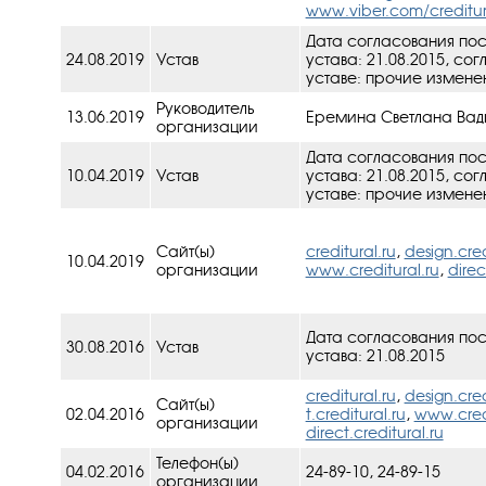
www.viber.com/creditu
Дата согласования по
24.08.2019
Устав
устава: 21.08.2015, cо
уставe: прочие изменен
Руководитель
13.06.2019
Еремина Светлана Ва
организации
Дата согласования по
10.04.2019
Устав
устава: 21.08.2015, cо
уставe: прочие изменен
Сайт(ы)
creditural.ru
,
design.cred
10.04.2019
организации
www.creditural.ru
,
direc
Дата согласования по
30.08.2016
Устав
устава: 21.08.2015
creditural.ru
,
design.cred
Сайт(ы)
02.04.2016
t.creditural.ru
,
www.credi
организации
direct.creditural.ru
Телефон(ы)
04.02.2016
24-89-10, 24-89-15
организации