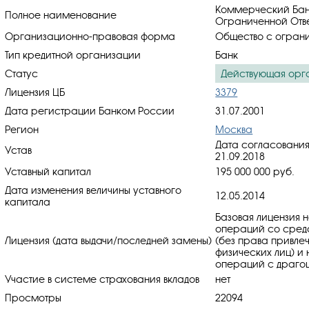
Коммерческий Бан
Полное наименование
Ограниченной Отве
Организационно-правовая форма
Общество с ограни
Тип кредитной организации
Банк
Статус
Действующая орг
Лицензия ЦБ
3379
Дата регистрации Банком России
31.07.2001
Регион
Москва
Дата согласования
Устав
21.09.2018
Уставный капитал
195 000 000 руб.
Дата изменения величины уставного
12.05.2014
капитала
Базовая лицензия 
операций со средс
Лицензия (дата выдачи/последней замены)
(без права привлеч
физических лиц) и
операций с драгоц
Участие в системе страхования вкладов
нет
Просмотры
22094