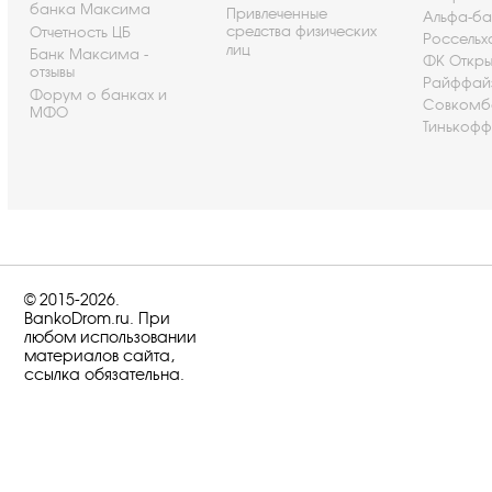
банка Максима
Привлеченные
Альфа-ба
средства физических
Отчетность ЦБ
Россельх
лиц
Банк Максима -
ФК Откры
отзывы
Райффай
Форум о банках и
Совкомб
МФО
Тинькофф
© 2015-2026.
BankoDrom.ru. При
любом использовании
материалов сайта,
ссылка обязательна.