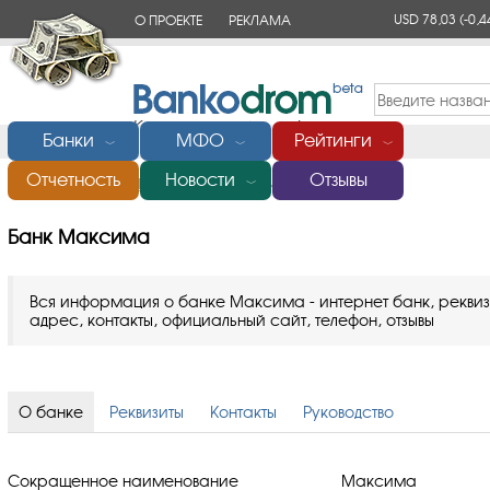
USD 78,03
(-0,4
О ПРОЕКТЕ
РЕКЛАМА
КОНТАКТЫ
Банки
МФО
Рейтинги
﹀
﹀
﹀
Отчетность
Новости
Отзывы
Главная
/
Банки России
/
Банк Максима
﹀
Банк Максима
Вся информация о банке Максима - интернет банк, реквиз
адрес, контакты, официальный сайт, телефон, отзывы
О банке
Реквизиты
Контакты
Руководство
Сокращенное наименование
Максима