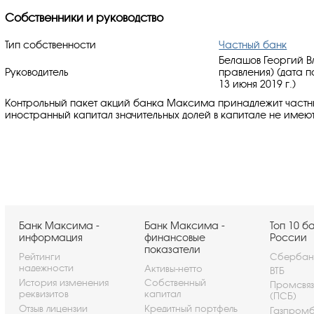
Собственники и руководство
Тип собственности
Частный банк
Белашов Георгий В
Руководитель
правления) (дата 
13 июня 2019 г.)
Контрольный пакет акций банка Максима принадлежит частн
иностранный капитал значительных долей в капитале не имеют
Банк Максима -
Банк Максима -
Топ 10 б
информация
финансовые
России
показатели
Рейтинги
Сбербан
надежности
Активы-нетто
ВТБ
История изменения
Собственный
Промсвя
реквизитов
капитал
(ПСБ)
Отзыв лицензии
Кредитный портфель
Газпром