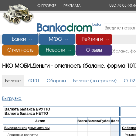
USD 78,03
(-0,4
О ПРОЕКТЕ
РЕКЛАМА
КОНТАКТЫ
Банки
МФО
Рейтинги
﹀
﹀
﹀
Отчетность
Новости
Отзывы
Главная
/
Банки России
/
МОБИ.Деньги
/
Отчетность (баланс, ф
﹀
НКО МОБИ.Деньги - отчетность (баланс, форма 101
Баланс
Ф101
Обороты
Баланс (по срокам)
Ф102
Выгрузка
Валюта баланса БРУТТО
Валюта баланса НЕТТО
Aктив
Всего
Валюта
Рубли
Доля
Высоколиквидные активы
Собстве
Денежные средства
Устав