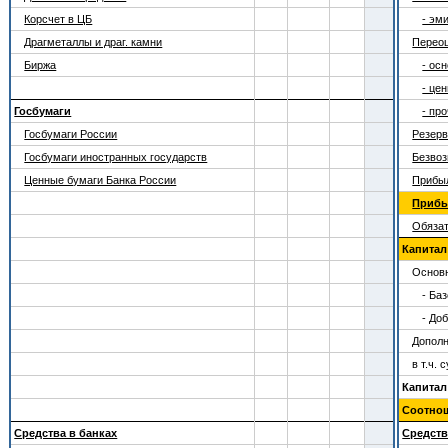
Корсчет в ЦБ
- эм
Драгметаллы и драг. камни
Переоц
Биржа
- ос
- це
Госбумаги
- пр
Госбумаги России
Резер
Госбумаги иностранных государств
Безвоз
Ценные бумаги Банка России
Прибы
Прибыл
Обяза
Капитал (
Основн
- Ба
- До
Дополн
в т.ч.
Капитал
Соотно
Средства в банках
Средств