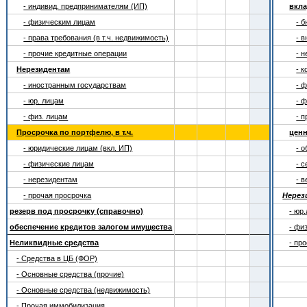
- индивид. предпринимателям (ИП)
вкла
- физическим лицам
- 
- права требования (в т.ч. недвижимость)
- 
- прочие кредитные операции
- 
Нерезидентам
- 
- иностранным государствам
- 
- юр. лицам
- 
- физ. лицам
- 
Просрочка по портфелю, в т.ч.
цен
- юридические лицам (вкл. ИП)
- 
- физические лицам
- 
- нерезидентам
- 
- прочая просрочка
Нерез
резерв под просрочку (справочно)
- юр
обеспечение кредитов залогом имущества
- фи
Неликвидные средства
- пр
- Средства в ЦБ (ФОР)
- Основные средства (прочие)
- Основные средства (недвижимость)
- Прочая иммобилизация