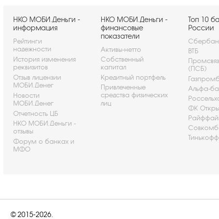
НКО МОБИ.Деньги -
НКО МОБИ.Деньги -
Топ 10 б
информация
финансовые
России
показатели
Рейтинги
Сбербан
надежности
Активы-нетто
ВТБ
История изменения
Собственный
Промсвя
реквизитов
капитал
(ПСБ)
Отзыв лицензии
Кредитный портфель
Газпром
МОБИ.Денег
Привлеченные
Альфа-ба
средства физических
Новости
Россельх
МОБИ.Денег
лиц
ФК Откры
Отчетность ЦБ
Райффай
НКО МОБИ.Деньги -
Совкомб
отзывы
Тинькофф
Форум о банках и
МФО
© 2015-2026.