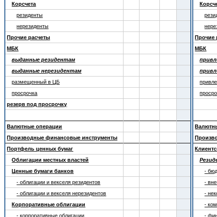
Корсчета
Корсч
резиденты
рези
нерезиденты
нере
Прочие расчеты
Прочие 
МБК
МБК
выданные резидентам
привл
выданные нерезидентам
привл
размещенный в ЦБ
привле
просрочка
просро
резерв под просрочку
Валютные операции
Валютн
Производные финансовые инструменты
Произв
Портфель ценных бумаг
Клиентс
Облигации местных властей
Рези
Ценные бумаги банков
- бю
- облигации и векселя резидентов
- вн
- облигации и векселя нерезидентов
- не
Корпоративные облигации
- ко
- корпоративные облигации
- фи