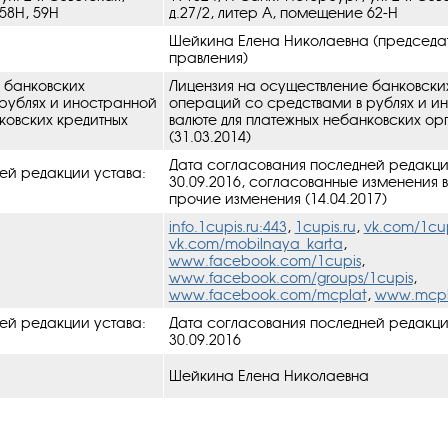
58Н, 59Н
д.27/2, литер А, помещение 62-Н
Шейкина Елена Николаевна (председа
а
правления)
 банковских
Лицензия на осуществление банковски
рублях и иностранной
операций со средствами в рублях и и
ковских кредитных
валюте для платежных небанковских о
(31.03.2014)
Дата согласования последней редакци
ей редакции устава:
30.09.2016, cогласованные изменения в
прочие изменения (14.04.2017)
info.1cupis.ru:443
,
1cupis.ru
,
vk.com/1cu
vk.com/mobilnaya_karta
,
www.facebook.com/1cupis
,
www.facebook.com/groups/1cupis
,
www.facebook.com/mcplat
,
www.mcpl
ей редакции устава:
Дата согласования последней редакци
30.09.2016
Шейкина Елена Николаевна