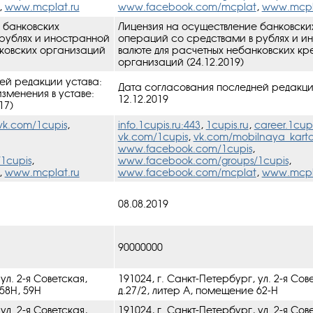
,
www.mcplat.ru
www.facebook.com/mcplat
,
www.mcpl
 банковских
Лицензия на осуществление банковски
рублях и иностранной
операций со средствами в рублях и и
нковских организаций
валюте для расчетных небанковских кр
организаций (24.12.2019)
ей редакции устава:
Дата согласования последней редакци
изменения в уставe:
12.12.2019
17)
vk.com/1cupis
,
info.1cupis.ru:443
,
1cupis.ru
,
career.1cupi
vk.com/1cupis
,
vk.com/mobilnaya_kart
www.facebook.com/1cupis
,
1cupis
,
www.facebook.com/groups/1cupis
,
,
www.mcplat.ru
www.facebook.com/mcplat
,
www.mcpl
08.08.2019
90000000
ул. 2-я Советская,
191024, г. Санкт-Петербург, ул. 2-я Сов
58Н, 59Н
д.27/2, литер А, помещение 62-Н
ул. 2-я Советская,
191024, г. Санкт-Петербург, ул. 2-я Сов