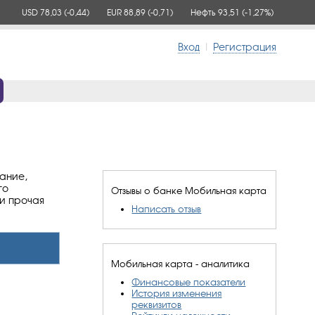
USD 78,03
(-0,44)
EUR 88,89
(-0,71)
Нефть 93,51
(-1,27%)
Вход
|
Регистрация
ание,
го
Отзывы о банке Мобильная карта
 и прочая
Написать отзыв
Мобильная карта - аналитика
Финансовые показатели
История изменения
реквизитов