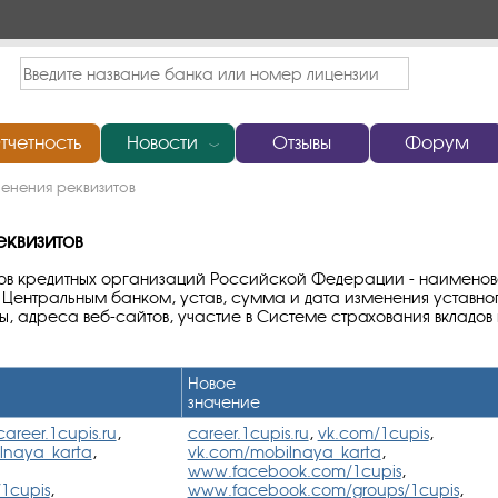
тчетность
Новости
Отзывы
Форум
﹀
енения реквизитов
квизитов
ов кредитных организаций Российской Федерации - наименов
Центральным банком, устав, сумма и дата изменения уставно
, адреса веб-сайтов, участие в Системе страхования вкладов
Новое
значение
career.1cupis.ru
,
career.1cupis.ru
,
vk.com/1cupis
,
lnaya_karta
,
vk.com/mobilnaya_karta
,
www.facebook.com/1cupis
,
1cupis
,
www.facebook.com/groups/1cupis
,