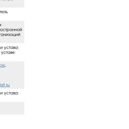
тель
х
ностранной
рганизаций
и устава:
 уставe:
pis
,
at.ru
и устава: