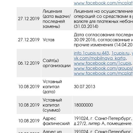
www.facebook.com/mcplat
Лицензия
Лицензия на осуществление
(дата выдачи/
операций со средствами в 
27.12.2019
последней
валюте для платежных неба
замены)
(31.03.2014)
Дата согласования последн
27.12.2019
Устав
30.09.2016, cогласованные 
прочие изменения (14.04.20
info.1cupis.ru:443
,
1cupis.ru
,
vk.com/mobilnaya_karta
,
Сайт(ы)
06.12.2019
www.facebook.com/1cupis
,
организации
www.facebook.com/groups/
www.facebook.com/mcplat
Уставный
10.08.2019
капитал
30.07.2013
(дата)
Уставный
10.08.2019
капитал
18000000
(сумма)
Адрес
191024, г. Санкт-Петербург, 
10.08.2019
фактический
д.27/2, литер А, помещение 
Адрес из
191024, г. Санкт-Петербург, 