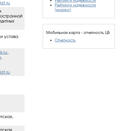
Рейтинги надежности
at.ru
Рейтинги надежности
(кратко)
х
ностранной
едитных
Мобильная карта - отчетность ЦБ
и устава:
Отчетность
s.ru
,
a
,
at.ru
етская,
етская,