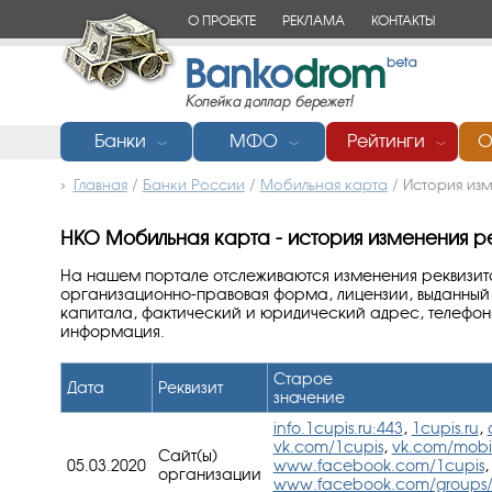
О ПРОЕКТЕ
РЕКЛАМА
КОНТАКТЫ
Банки
МФО
Рейтинги
О
﹀
﹀
﹀
Главная
/
Банки России
/
Мобильная карта
/
История изм
НКО Мобильная карта - история изменения ре
На нашем портале отслеживаются изменения реквизит
организационно-правовая форма, лицензии, выданный 
капитала, фактический и юридический адрес, телефоны
информация.
Старое
Дата
Реквизит
значение
info.1cupis.ru:443
,
1cupis.ru
,
vk.com/1cupis
,
vk.com/mobi
Сайт(ы)
05.03.2020
www.facebook.com/1cupis
,
организации
www.facebook.com/groups/