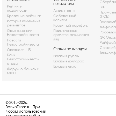
Сбербан
показатели
Рейтинги
ВТБ
надежности
Активы-нетто
Промсвя
Кредитные рейтинги
Собственный
(ПСБ)
капитал
История изменения
Газпром
реквизитов
Кредитный портфель
Альфа-ба
Отзыв лицензии
Привлеченные
Россельх
Невастройинвеста
средства физических
ФК Откры
лиц
Новости
Райффай
Невастройинвеста
Совкомб
Ставки по вкладам
Отчетность ЦБ
Тинькофф
Банк
Вклады в рублях
Невастройинвест -
Вклады в долларах
отзывы
Вклады в евро
Форум о банках и
МФО
© 2015-2026.
BankoDrom.ru. При
любом использовании
материалов сайта,