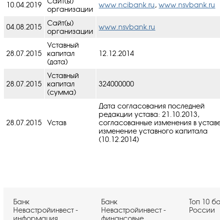
Сайт(ы)
10.04.2019
www.ncibank.ru
,
www.nsvbank.ru
организации
Сайт(ы)
04.08.2015
www.nsvbank.ru
организации
Уставный
28.07.2015
капитал
12.12.2014
(дата)
Уставный
28.07.2015
капитал
324000000
(сумма)
Дата согласования последней
редакции устава: 21.10.2013,
28.07.2015
Устав
cогласованные изменения в уставe
изменение уставного капитала
(10.12.2014)
Банк
Банк
Топ 10 б
Невастройинвест -
Невастройинвест -
России
информация
финансовые