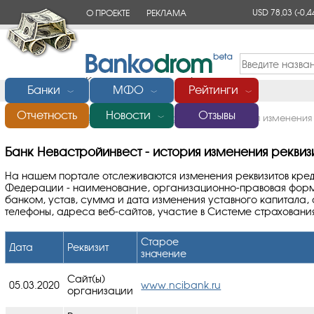
USD 78,03
(-0,4
О ПРОЕКТЕ
РЕКЛАМА
КОНТАКТЫ
Банки
МФО
Рейтинги
﹀
﹀
﹀
Отчетность
Новости
Отзывы
Главная
/
Банки России
/
Невастройинвест
/
История изменения 
﹀
Банк Невастройинвест - история изменения реквиз
На нашем портале отслеживаются изменения реквизитов кре
Федерации - наименование, организационно-правовая форм
банком, устав, сумма и дата изменения уставного капитала,
телефоны, адреса веб-сайтов, участие в Системе страховани
Старое
Дата
Реквизит
значение
Сайт(ы)
05.03.2020
www.ncibank.ru
организации