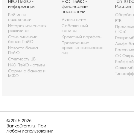
НКО ПэйЮ -
НКО ПэйЮ -
Топ 10 б
информация
финансовые
России
показатели
Рейтинги
Сбербан
надежности
Активы-нетто
ВТБ
История изменения
Собственный
Промсвя
реквизитов
капитал
(ПСБ)
Отзыв лицензии
Кредитный портфель
Газпром
банка ПэйЮ
Привлеченные
Альфа-ба
средства физических
Новости банка
Россельх
ПэйЮ
лиц
ФК Откры
Отчетность ЦБ
Райффай
НКО ПэйЮ - отзывы
Совкомб
Форум о банках и
Тинькофф
МФО
© 2015-2026.
BankoDrom.ru. При
любом использовании