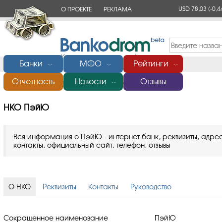
USD 78,03
(-0,4
О ПРОЕКТЕ
РЕКЛАМА
КОНТАКТЫ
Банки
МФО
Рейтинги
﹀
﹀
﹀
Отчетность
Новости
Отзывы
Главная
/
Банки России
/
НКО ПэйЮ
﹀
НКО ПэйЮ
Вся информация о ПэйЮ - интернет банк, реквизиты, адрес
контакты, официальный сайт, телефон, отзывы
О НКО
Реквизиты
Контакты
Руководство
Сокращенное наименование
ПэйЮ