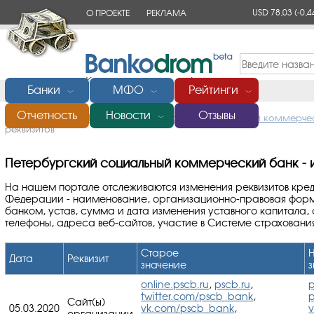
USD 78,03
(-0,4
О ПРОЕКТЕ
РЕКЛАМА
КОНТАКТЫ
Банки
МФО
Рейтинги
﹀
﹀
﹀
Отчетность
Новости
Отзывы
Главная
/
Банки России
/
Петербургский социальный коммерче
﹀
реквизитов
Петербургский социальный коммерческий банк - и
На нашем портале отслеживаются изменения реквизитов кре
Федерации - наименование, организационно-правовая форм
банком, устав, сумма и дата изменения уставного капитала,
телефоны, адреса веб-сайтов, участие в Системе страховани
Старое
Дата
Реквизит
значение
online.pscb.ru
,
pscb.ru
,
p
twitter.com/pscb_bank
,
p
Сайт(ы)
05.03.2020
vk.com/pscb_bank
,
организации