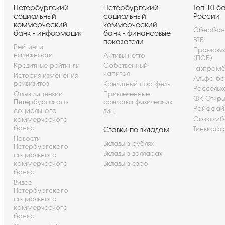
Петербургский
Петербургский
Топ 10 б
социальный
социальный
России
коммерческий
коммерческий
Сбербан
банк - информация
банк - финансовые
ВТБ
показатели
Рейтинги
Промсвя
надежности
Активы-нетто
(ПСБ)
Кредитные рейтинги
Собственный
Газпром
капитал
История изменения
Альфа-ба
реквизитов
Кредитный портфель
Россельх
Отзыв лицензии
Привлеченные
ФК Откры
Петербургского
средства физических
Райффай
социального
лиц
Совкомб
коммерческого
банка
Тинькофф
Ставки по вкладам
Новости
Вклады в рублях
Петербургского
Вклады в долларах
социального
коммерческого
Вклады в евро
банка
Видео
Петербургского
социального
коммерческого
банка