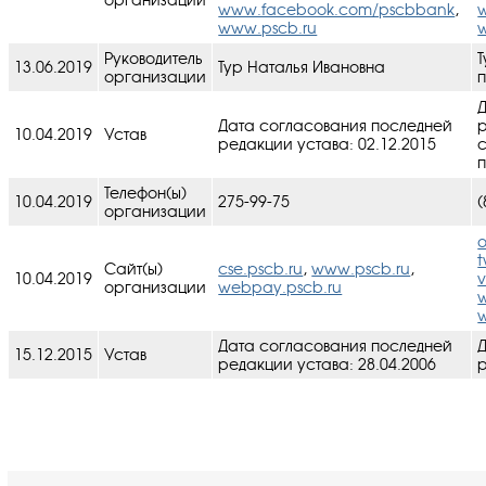
www.facebook.com/pscbbank
,
www.pscb.ru
Руководитель
Т
13.06.2019
Тур Наталья Ивановна
организации
Дата согласования последней
р
10.04.2019
Устав
редакции устава: 02.12.2015
c
п
Телефон(ы)
10.04.2019
275-99-75
(
организации
o
t
Сайт(ы)
cse.pscb.ru
,
www.pscb.ru
,
10.04.2019
организации
webpay.pscb.ru
Дата согласования последней
15.12.2015
Устав
редакции устава: 28.04.2006
р