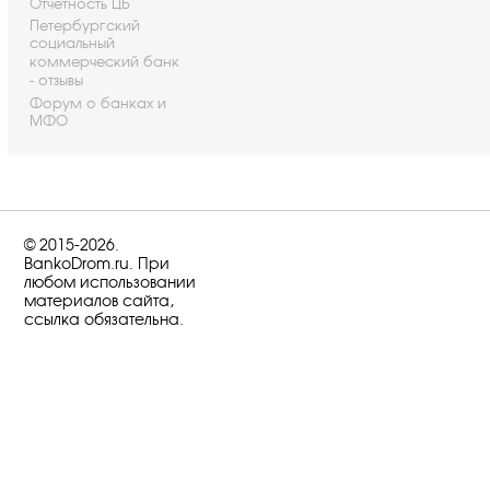
Отчетность ЦБ
Петербургский
социальный
коммерческий банк
- отзывы
Форум о банках и
МФО
© 2015-2026.
BankoDrom.ru. При
любом использовании
материалов сайта,
ссылка обязательна.