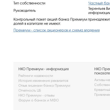
Тип собственности
Частный ба
Терентьев В
Руководитель
информации:
Контрольный пакет акций банка Премиум принадлежит 
долей в капитале не имеют.
Премиум - список акционеров и схема владения
НКО Премиум - информация
НКО Пре
показате
Рейтинги надежности
Активы-не
История изменения реквизитов
Собствен
Отзыв лицензии банка Премиум
Кредитны
Отчетность ЦБ
Привлече
НКО Премиум - отзывы
Форум о банках и МФО