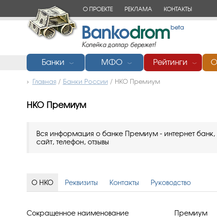
О ПРОЕКТЕ
РЕКЛАМА
КОНТАКТЫ
Банки
МФО
Рейтинги
О
﹀
﹀
﹀
Главная
/
Банки России
/
НКО Премиум
НКО Премиум
Вся информация о банке Премиум - интернет банк, 
сайт, телефон, отзывы
О НКО
Реквизиты
Контакты
Руководство
Сокращенное наименование
Премиум