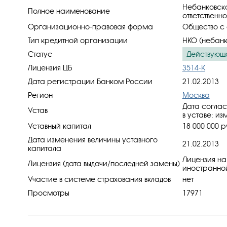
Небанковска
Полное наименование
ответственно
Организационно-правовая форма
Общество с 
Тип кредитной организации
НКО (небанк
Статус
Действующ
Лицензия ЦБ
3514-К
Дата регистрации Банком России
21.02.2013
Регион
Москва
Дата соглас
Устав
в уставe: и
Уставный капитал
18 000 000 р
Дата изменения величины уставного
21.02.2013
капитала
Лицензия на
Лицензия (дата выдачи/последней замены)
иностранной
Участие в системе страхования вкладов
нет
Просмотры
17971