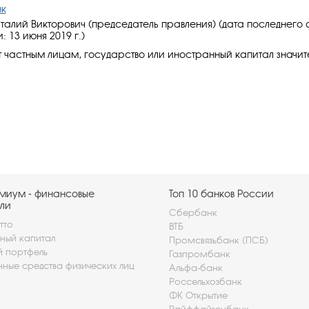
нк
италий Викторович (председатель правления) (дата последнего
 13 июня 2019 г.)
частным лицам, государство или иностранный капитал значит
миум - финансовые
Топ 10 банков России
ли
Сбербанк
тто
ВТБ
ный капитал
Промсвязьбанк (ПСБ)
й портфель
Газпромбанк
нные средства физических лиц
Альфа-банк
Россельхозбанк
ФК Открытие