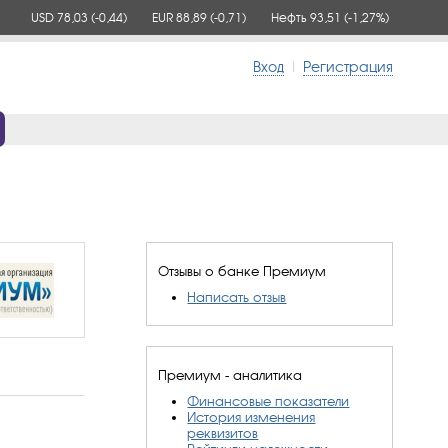
USD 78,03
(-0,44)
EUR 88,89
(-0,71)
Нефть 93,51
(-1,27%)
Вход
|
Регистрация
Отзывы о банке Премиум
Написать отзыв
Премиум - аналитика
Финансовые показатели
История изменения
реквизитов