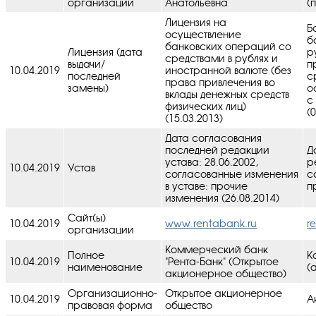
организации
Анатольевна
(
Лицензия на
Б
осуществление
б
банковских операций со
Лицензия (дата
р
средствами в рублях и
выдачи/
п
10.04.2019
иностранной валюте (без
последней
с
права привлечения во
замены)
о
вклады денежных средств
с
физических лиц)
(
(15.03.2013)
Дата согласования
последней редакции
Д
устава: 28.06.2002,
р
10.04.2019
Устав
cогласованные изменения
c
в уставe: прочие
п
изменения (26.08.2014)
Сайт(ы)
10.04.2019
www.rentabank.ru
r
организации
Коммерческий банк
Полное
К
10.04.2019
"Рента-Банк" (Открытое
наименование
(
акционерное общество)
Организационно-
Открытое акционерное
10.04.2019
А
правовая форма
общество