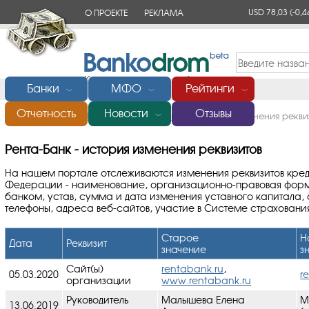
USD 78,03
(-0,4
О ПРОЕКТЕ
РЕКЛАМА
КОНТАКТЫ
Банки
МФО
Рейтинги
﹀
﹀
﹀
Отчетность
Новости
Отзывы
Главная
/
Банки России
/
Рента-Банк
/
История изменения рекви
﹀
Рента-Банк - история изменения реквизитов
На нашем портале отслеживаются изменения реквизитов кре
Федерации - наименование, организационно-правовая форм
банком, устав, сумма и дата изменения уставного капитала,
телефоны, адреса веб-сайтов, участие в Системе страховани
Старое
Н
Дата
Реквизит
значение
з
Сайт(ы)
rentabank.ru
,
05.03.2020
r
организации
www.rentabank.ru
Руководитель
Малышева Елена
М
13.06.2019