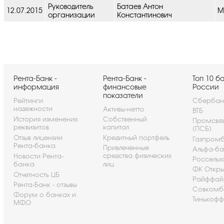
Руководитель
Батаев Антон
12.07.2015
М
организации
Константинович
Рента-Банк -
Рента-Банк -
Топ 10 б
информация
финансовые
России
показатели
Рейтинги
Сбербан
надежности
Активы-нетто
ВТБ
История изменения
Собственный
Промсвя
реквизитов
капитал
(ПСБ)
Отзыв лицензии
Кредитный портфель
Газпром
Рента-банка
Привлеченные
Альфа-ба
средства физических
Новости Рента-
Россельх
банка
лиц
ФК Откры
Отчетность ЦБ
Райффай
Рента-Банк - отзывы
Совкомб
Форум о банках и
Тинькофф
МФО