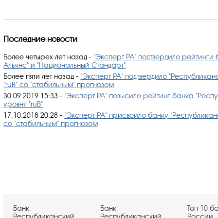
Последние новости
Более четырех лет назад
-
"Эксперт РА" подтвердило рейтинги
Альянс" и "Национальный Стандарт"
Более пяти лет назад
-
"Эксперт РА" подтвердило "Республикан
"ruB" со "стабильным" прогнозом
30.09.2019 15:33
-
"Эксперт РА" повысило рейтинг банка "Респ
уровня "ruB"
17.10.2018 20:28
-
"Эксперт РА" присвоило банку "Республиканс
со "стабильным" прогнозом
Банк
Банк
Топ 10 б
Республиканский
Республиканский
России