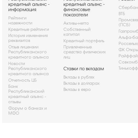
кредитный альянс -
кредитный альянс -
Сбербан
информация
финансовые
ВТБ
показатели
Рейтинги
Промсвя
надежности
Активы-нетто
(ПСБ)
Кредитные рейтинги
Собственный
Газпром
капитал
История изменения
Альфа-ба
реквизитов
Кредитный портфель
Россельх
Отзыв лицензии
Привлеченные
ФК Откры
Республиканского
средства физических
Райффай
кредитного альянса
лиц
Совкомб
Новости
Тинькофф
Республиканского
Ставки по вкладам
кредитного альянса
Вклады в рублях
Отчетность ЦБ
Вклады в долларах
Банк
Вклады в евро
Республиканский
кредитный альянс -
отзывы
Форум о банках и
МФО