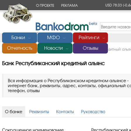
USD 78,03
(-0,4
О ПРОЕКТЕ
РЕКЛАМА
КОНТАКТЫ
Банки
МФО
Рейтинги
﹀
﹀
﹀
Отчетность
Новости
Отзывы
Главная
/
Банки России
/
Банк Республиканский кредитный алья
﹀
Банк Республиканский кредитный альянс
Вся информация о Республиканском кредитном альянсе -
интернет банк, реквизиты, адрес, контакты, официальный с
телефон, отзывы
О банке
Реквизиты
Контакты
Руководство
Сокращенное наименование
Республиканский к