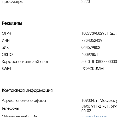
Просмотры
22201
Реквизиты
ОГРН
1027739082931 (дат
ИНН
7734052439
БИК
044579802
ОКПО
40092851
Корреспондентский счет
3010181080000000
SWIFT
RCACRUMM
Контактная информация
Адрес головного офиса
109004, г. Москва, 
(495) 911-21-81, (49
Телефоны
66-02
Официальный сайт
www.cbrca.ru