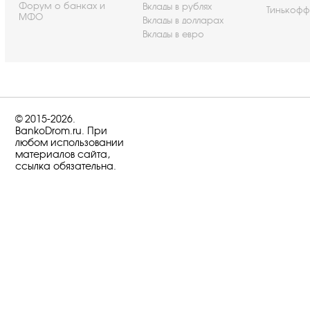
Форум о банках и
Вклады в рублях
Тинькофф
МФО
Вклады в долларах
Вклады в евро
© 2015-2026.
BankoDrom.ru. При
любом использовании
материалов сайта,
ссылка обязательна.