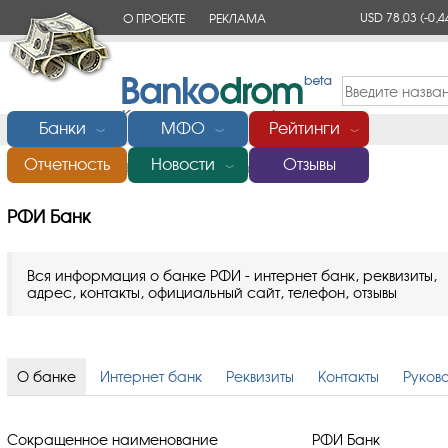
USD 78,03
(-0,4
О ПРОЕКТЕ
РЕКЛАМА
КОНТАКТЫ
Банки
МФО
Рейтинги
﹀
﹀
﹀
Отчетность
Новости
Отзывы
Главная
/
Банки России
/
РФИ Банк
﹀
РФИ Банк
Вся информация о банке РФИ - интернет банк, реквизиты,
адрес, контакты, официальный сайт, телефон, отзывы
О банке
Интернет банк
Реквизиты
Контакты
Руков
Сокращенное наименование
РФИ Банк