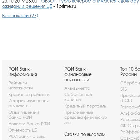
23.10.2019 23:00
-
ОБЗОР: Рубль вечером снижается к доллару
ожидании решения ЦБ
- 1prime.ru
Все новости (27)
РФИ Банк -
РФИ Банк -
Топ 10 б
информация
финансовые
России
показатели
Рейтинги
Сбербан
надежности
Активы-нетто
ВТБ
Кредитные рейтинги
Собственный
Промсвя
капитал
(ПСБ)
История изменения
реквизитов
Кредитный портфель
Газпром
Отзыв лицензии
Привлеченные
Альфа-ба
банка РФИ
средства физических
Россельх
лиц
Новости банка РФИ
ФК Откры
Отчетность ЦБ
Райффай
Ставки по вкладам
РФИ Банк - отзывы
Совкомб