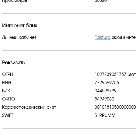
Просмотры
30826
Интернет банк
Личный кабинет
Faktura
(вход в инт
Реквизиты
ОГРН
1027739051757 (дат
ИНН
7729399756
БИК
044599799
ОКПО
54949060
Корреспондентский счет
3010181050000000
SWIFT
RIIRRUMM