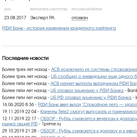
ДАТА
РЕЙТИНГОВОЕ АГЕНТСТСТВО
РОССИЙСКИЙ РЕЙТИНГ
23.08.2017
Эксперт РА
отозван
РФИ Банк - история изменения кредитного рейтинга
Последние новости
Более трех лет назад
-
АСВ исключило из системы страхования
Более трех лет назад
-
ЦБ сообщил о ликвидации еще одного 
Более пяти лет назад
-
АСВ начнет выплаты вкладчикам РФИ Бан
Более пяти лет назад
-
ЦБ отозвал лицензию у РФИ Банка
- Bank
Более пяти лет назад
-
ЦБ РФ отозвал лицензию у РФИ банка
- 
16.06.2020 8:36
-
РФИ Банк ввел вклад "Спокойное лето — здоро
19.11.2019 22:04
-
Клиенты Tele2 смогут выпускать и токенизир
12.11.2019 22:17
-
ОБЗОР - Рубль снижается вечером к доллару
рынка акций РФ
- 1prime.ru
29.10.2019 21:28
-
ОБЗОР - Рубль снижается к доллару и к евр